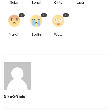
Suka
Benci
Cinta
Lucu
0
0
0
Marah
Sedih
Wow
DikaOfficial