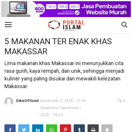
Internasional
Gabung
Daftar
5 MAKANAN TER ENAK KHAS
MAKASSAR
Beranda
Lima makanan khas Makassar ini menunjukkan cita
Kontak
rasa gurih, kaya rempah, dan unik, sehingga menjadi
kuliner yang paling disukai dan mewakili kelezatan
Berita Islam
Makassar.
Nasional
DikaOfficial
November 17, 2025 - 10:06
0
Diperbarui: Desember 1,
Khutbah Jumat
2025 - 09:24
Pendidikan