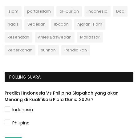
Islam
portal islam
al-Qur'an
Indonesia
Doa
hadis
Sedekah
ibadah
Ajaran Islam
kesehatan
Anies Baswedan
Makassar
keberkahan
sunnah
Pendidikan
POLLING SUARA
Prediksi Indonesia Vs Philipina Siapakah yang akan
Menang di Kualifikasi Piala Dunia 2026 ?
Indonesia
Philipina