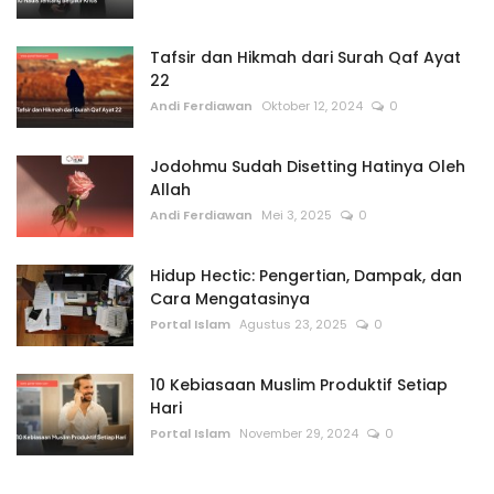
Tafsir dan Hikmah dari Surah Qaf Ayat
22
Andi Ferdiawan
Oktober 12, 2024
0
Jodohmu Sudah Disetting Hatinya Oleh
Allah
Andi Ferdiawan
Mei 3, 2025
0
Hidup Hectic: Pengertian, Dampak, dan
Cara Mengatasinya
Portal Islam
Agustus 23, 2025
0
10 Kebiasaan Muslim Produktif Setiap
Hari
Portal Islam
November 29, 2024
0