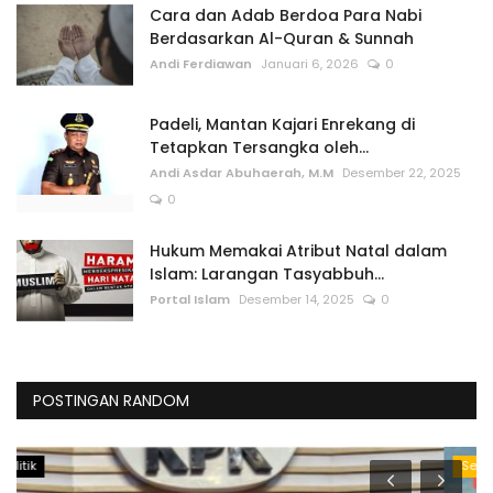
Cara dan Adab Berdoa Para Nabi
Berdasarkan Al-Quran & Sunnah
Andi Ferdiawan
Januari 6, 2026
0
Padeli, Mantan Kajari Enrekang di
Tetapkan Tersangka oleh...
Andi Asdar Abuhaerah, M.M
Desember 22, 2025
0
Hukum Memakai Atribut Natal dalam
Islam: Larangan Tasyabbuh...
Portal Islam
Desember 14, 2025
0
POSTINGAN RANDOM
Seputar Ramadhan