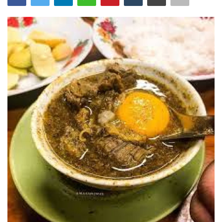
Bisnis
Internasional
Al-Qur'an Online
Lifestyle
Olahraga
Catatan Tarbiyah
Kesehatan
Teknologi
Galeri