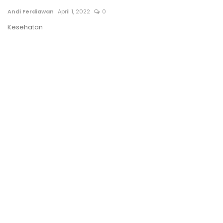
Andi Ferdiawan
April 1, 2022
0
Bisnis
Kesehatan
Internasional
Al-Qur'an Online
Lifestyle
Olahraga
Catatan Tarbiyah
Kesehatan
Teknologi
Galeri