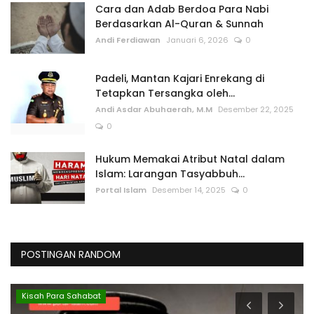
Cara dan Adab Berdoa Para Nabi
Berdasarkan Al-Quran & Sunnah
Andi Ferdiawan
Januari 6, 2026
0
Padeli, Mantan Kajari Enrekang di
Tetapkan Tersangka oleh...
Andi Asdar Abuhaerah, M.M
Desember 22, 2025
0
Hukum Memakai Atribut Natal dalam
Islam: Larangan Tasyabbuh...
Portal Islam
Desember 14, 2025
0
POSTINGAN RANDOM
Kisah Para Sahabat