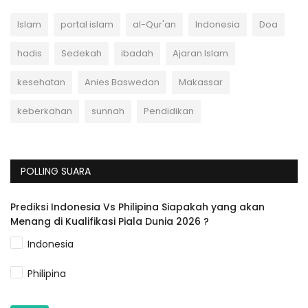
Islam
portal islam
al-Qur'an
Indonesia
Doa
hadis
Sedekah
ibadah
Ajaran Islam
kesehatan
Anies Baswedan
Makassar
keberkahan
sunnah
Pendidikan
POLLING SUARA
Prediksi Indonesia Vs Philipina Siapakah yang akan
Menang di Kualifikasi Piala Dunia 2026 ?
Indonesia
Philipina