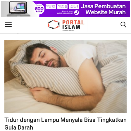
Penyakit
Gabung
Daftar
Beranda
Kontak
Berita Islam
Nasional
Khutbah Jumat
Tidur dengan Lampu Menyala Bisa Tingkatkan
Pendidikan
Gula Darah