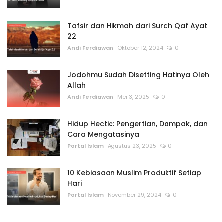
Tafsir dan Hikmah dari Surah Qaf Ayat
22
Andi Ferdiawan
Oktober 12, 2024
0
Jodohmu Sudah Disetting Hatinya Oleh
Allah
Andi Ferdiawan
Mei 3, 2025
0
Hidup Hectic: Pengertian, Dampak, dan
Cara Mengatasinya
Portal Islam
Agustus 23, 2025
0
10 Kebiasaan Muslim Produktif Setiap
Hari
Portal Islam
November 29, 2024
0