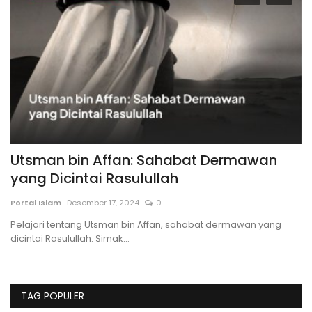
Utsman bin Affan: Sahabat Dermawan
T
yang Dicintai Rasulullah
An
Portal Islam
Desember 17, 2024
0
Je
ba
Pelajari tentang Utsman bin Affan, sahabat dermawan yang
dicintai Rasulullah. Simak...
TAG POPULER