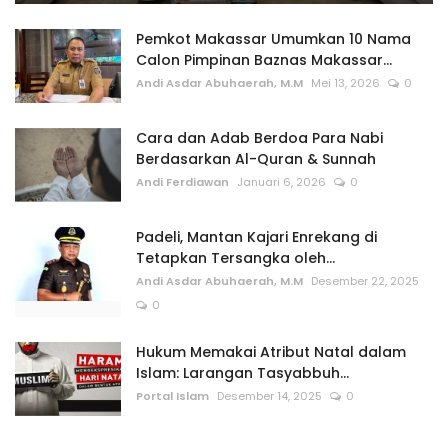
Pemkot Makassar Umumkan 10 Nama
Calon Pimpinan Baznas Makassar...
Andi Asdar Abuhaerah, M.M
Mei 13, 2026
0
Cara dan Adab Berdoa Para Nabi
Berdasarkan Al-Quran & Sunnah
Andi Ferdiawan
Januari 6, 2026
0
Padeli, Mantan Kajari Enrekang di
Tetapkan Tersangka oleh...
Andi Asdar Abuhaerah, M.M
Desember 22, 2025
0
Hukum Memakai Atribut Natal dalam
Islam: Larangan Tasyabbuh...
Portal Islam
Desember 14, 2025
0