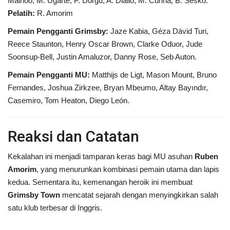
Mainoo, M. Ugarte, P. Dorgu; A. Diallo, M. Cunha; B. Šeško.
Pelatih:
R. Amorim
Pemain Pengganti Grimsby:
Jaze Kabia, Géza Dávid Turi,
Reece Staunton, Henry Oscar Brown, Clarke Oduor, Jude
Soonsup-Bell, Justin Amaluzor, Danny Rose, Seb Auton.
Pemain Pengganti MU:
Matthijs de Ligt, Mason Mount, Bruno
Fernandes, Joshua Zirkzee, Bryan Mbeumo, Altay Bayındır,
Casemiro, Tom Heaton, Diego León.
Reaksi dan Catatan
Kekalahan ini menjadi tamparan keras bagi MU asuhan
Ruben
Amorim
, yang menurunkan kombinasi pemain utama dan lapis
kedua. Sementara itu, kemenangan heroik ini membuat
Grimsby Town
mencatat sejarah dengan menyingkirkan salah
satu klub terbesar di Inggris.