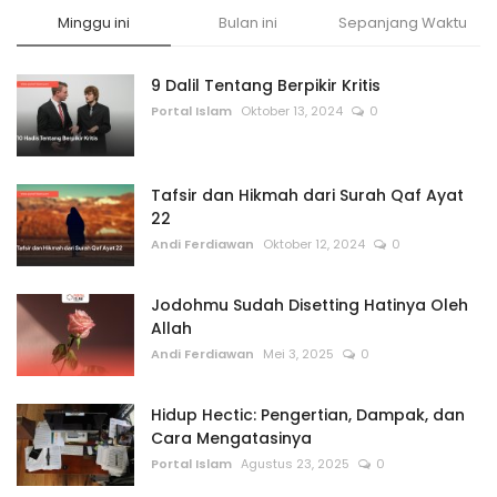
Minggu ini
Bulan ini
Sepanjang Waktu
9 Dalil Tentang Berpikir Kritis
Portal Islam
Oktober 13, 2024
0
Tafsir dan Hikmah dari Surah Qaf Ayat
22
Andi Ferdiawan
Oktober 12, 2024
0
Jodohmu Sudah Disetting Hatinya Oleh
Allah
Andi Ferdiawan
Mei 3, 2025
0
Hidup Hectic: Pengertian, Dampak, dan
Cara Mengatasinya
Portal Islam
Agustus 23, 2025
0