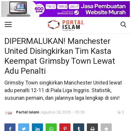
Olahraga
Gabung
Daftar
DIPERMALUKAN! Manchester
United Disingkirkan Tim Kasta
Beranda
Keempat Grimsby Town Lewat
Kontak
Adu Penalti
Berita Islam
Grimsby Town singkirkan Manchester United lewat
adu penalti 12-11 di Piala Liga Inggris. Statistik,
Nasional
susunan pemain, dan jalannya laga lengkap di sini!
Khutbah Jumat
Portal Islam
Agustus 28, 2025 - 05:26
0
Pendidikan