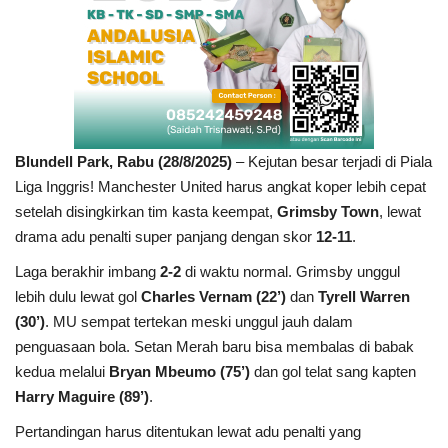
Blundell Park, Rabu (28/8/2025)
– Kejutan besar terjadi di Piala
Liga Inggris! Manchester United harus angkat koper lebih cepat
setelah disingkirkan tim kasta keempat,
Grimsby Town
, lewat
drama adu penalti super panjang dengan skor
12-11
.
Laga berakhir imbang
2-2
di waktu normal. Grimsby unggul
lebih dulu lewat gol
Charles Vernam (22’)
dan
Tyrell Warren
(30’)
. MU sempat tertekan meski unggul jauh dalam
penguasaan bola. Setan Merah baru bisa membalas di babak
kedua melalui
Bryan Mbeumo (75’)
dan gol telat sang kapten
Harry Maguire (89’)
.
Pertandingan harus ditentukan lewat adu penalti yang