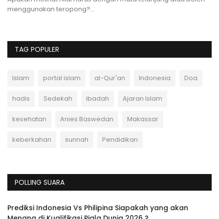
n teropong?...
Fakultas Ushuludi
TAG POPULER
Islam
portal islam
al-Qur'an
Indonesia
Doa
hadis
Sedekah
ibadah
Ajaran Islam
kesehatan
Anies Baswedan
Makassar
keberkahan
sunnah
Pendidikan
POLLING SUARA
Prediksi Indonesia Vs Philipina Siapakah yang akan
Menang di Kualifikasi Piala Dunia 2026 ?