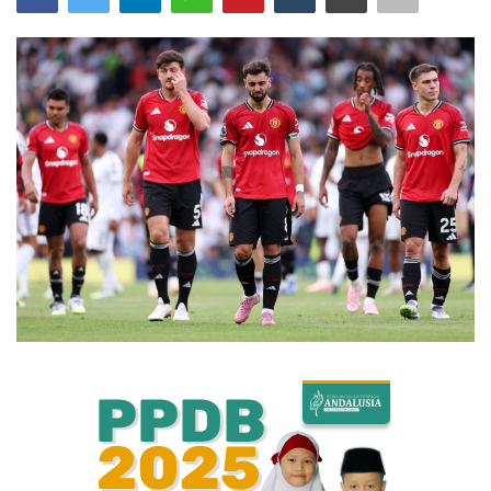
Bisnis
Internasional
Al-Qur'an Online
Lifestyle
Olahraga
Catatan Tarbiyah
Kesehatan
Teknologi
Galeri