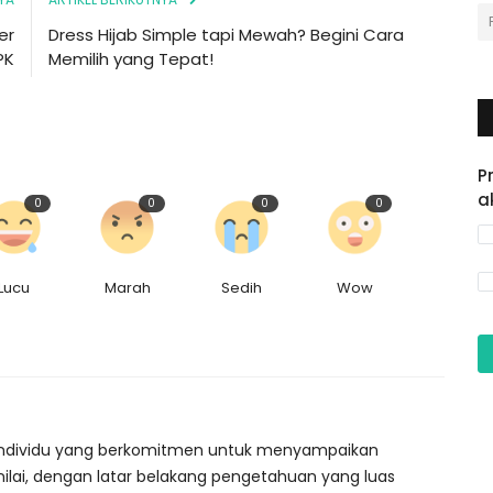
er
Dress Hijab Simple tapi Mewah? Begini Cara
PK
Memilih yang Tepat!
P
a
0
0
0
0
Lucu
Marah
Sedih
Wow
ah individu yang berkomitmen untuk menyampaikan
nilai, dengan latar belakang pengetahuan yang luas