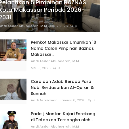
Pelantikan 5 Pimpinan BAZNAS
Kota Makassar Periode 2026-
2031
Andi Asdar Abuhaerah, M.M
Juli 6, 2026
0
Pemkot Makassar Umumkan 10
Nama Calon Pimpinan Baznas
Makassar...
Andi Asdar Abuhaerah, M.M
Mei 13, 2026
0
Cara dan Adab Berdoa Para
Nabi Berdasarkan Al-Quran &
Sunnah
Andi Ferdiawan
Januari 6, 2026
0
Padeli, Mantan Kajari Enrekang
di Tetapkan Tersangka oleh...
Andi Asdar Abuhaerah, M.M