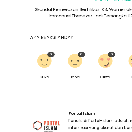
Skandal Pemerasan Sertifikasi K3, Wamenak
Immanuel Ebenezer Jadi Tersangka K
APA REAKSI ANDA?
0
0
0
Suka
Benci
Cinta
Portal Islam
Penulis di Portal-Islam adal
informasi yang akurat dan ber