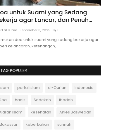
oa untuk Suami yang Sedang
Dongeng S
ekerja agar Lancar, dan Penuh...
Sulaiman
rtal Islam
September 8, 2025
0
Andi Ferdiawan
emukan doa untuk suami yang sedang bekerja agar
Dongeng Islami 
beri kelancaran, ketenangan,...
dan semut bija
TAG POPULER
Islam
portal islam
al-Qur'an
Indonesia
Doa
hadis
Sedekah
ibadah
Ajaran Islam
kesehatan
Anies Baswedan
Makassar
keberkahan
sunnah