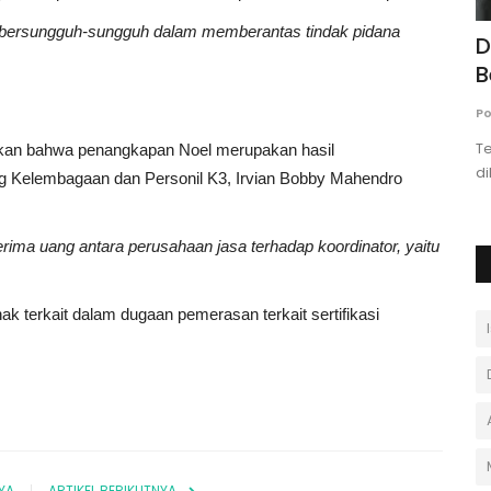
n bersungguh-sungguh dalam memberantas tindak pidana
jib
Kursus IELTS Makassar: Raih Skor
D
Target dan Wujudkan Impian...
B
Andi Ferdiawan
April 11, 2026
0
Po
yang
Ingin raih skor IELTS untuk beasiswa atau kerja di
T
an bahwa penangkapan Noel merupakan hasil
Australia? Temukan kursus IELTS...
di
g Kelembagaan dan Personil K3, Irvian Bobby Mahendro
rima uang antara perusahaan jasa terhadap koordinator, yaitu
ak terkait dalam dugaan pemerasan terkait sertifikasi
YA
ARTIKEL BERIKUTNYA