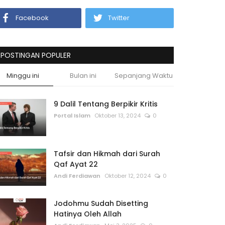
Facebook
Twitter
POSTINGAN POPULER
Minggu ini
Bulan ini
Sepanjang Waktu
9 Dalil Tentang Berpikir Kritis
Portal Islam
Oktober 13, 2024
0
Tafsir dan Hikmah dari Surah
Qaf Ayat 22
Andi Ferdiawan
Oktober 12, 2024
0
Jodohmu Sudah Disetting
Hatinya Oleh Allah