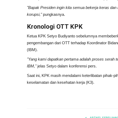
"Bapak Presiden ingin kita semua bekerja keras da
15 Waktu Mustajab Yang Wa
korupsi,"
pungkasnya.
Diketahui Ketika Berdoa
Kronologi OTT KPK
ZUL FIKRAN ARBIE
Januari 15, 2025
0
Temukan 15 waktu mustajab ketika berdoa 
Ketua KPK Setyo Budiyanto sebelumnya membeberk
dijamin dikabulkan. Pelajari kapan...
pengembangan dari OTT terhadap Koordinator Bidan
(IBM).
"Yang kami dapatkan pertama adalah proses serah te
IBM,"
jelas Setyo dalam konferensi pers.
Saat ini, KPK masih mendalami keterlibatan pihak-pih
keselamatan dan kesehatan kerja (K3).
ARTIKEL SEBELUMN