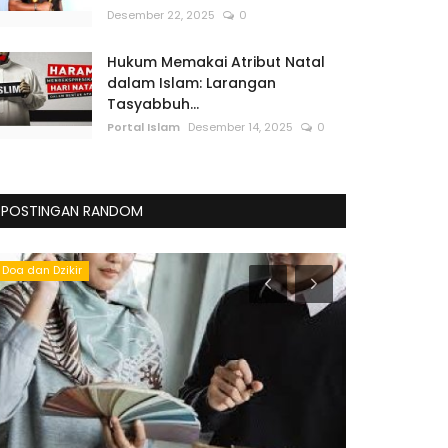
Desember 22, 2025
0
Hukum Memakai Atribut Natal
dalam Islam: Larangan
Tasyabbuh...
Portal Islam
Desember 14, 2025
0
POSTINGAN RANDOM
Doa dan Dzikir
Sirah Nabawiy