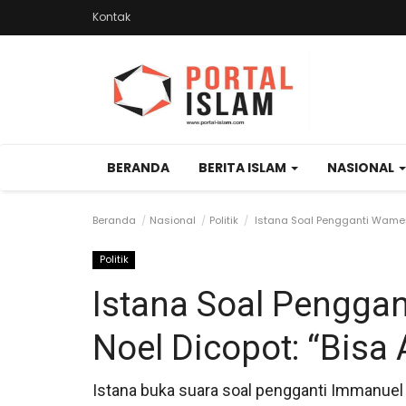
Kontak
BERANDA
BERITA ISLAM
NASIONAL
Beranda
Nasional
Politik
Istana Soal Pengganti Wamena
Politik
Istana Soal Pengga
Noel Dicopot: “Bisa 
Istana buka suara soal pengganti Immanuel