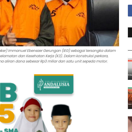
ker) Immanuel Ebenezer Gerungan (IEG) sebagai tersangka dalam
elamatan dan Kesehatan Kerja (K3). Dalam konstruksi perkara,
 aliran dana sebesar Rp3 miliar dan satu unit sepeda motor.