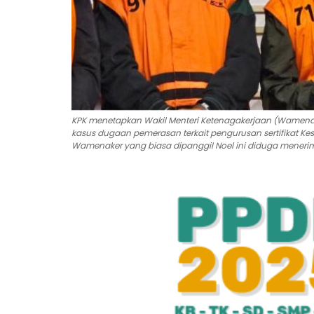
KPK menetapkan Wakil Menteri Ketenagakerjaan (Wamena
kasus dugaan pemerasan terkait pengurusan sertifikat Kes
Wamenaker yang biasa dipanggil Noel ini diduga menerima