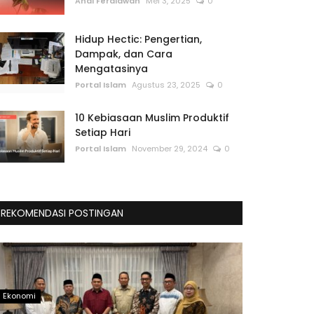
Andi Ferdiawan
Mei 3, 2025
0
Hidup Hectic: Pengertian,
Dampak, dan Cara
Mengatasinya
Portal Islam
Agustus 23, 2025
0
10 Kebiasaan Muslim Produktif
Setiap Hari
Portal Islam
November 29, 2024
0
REKOMENDASI POSTINGAN
Ekonomi