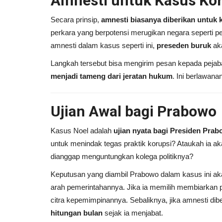
Amnesti untuk Kasus Kor
Secara prinsip,
amnesti biasanya diberikan untuk ka
perkara yang berpotensi merugikan negara seperti 
amnesti dalam kasus seperti ini,
preseden buruk
aka
Langkah tersebut bisa mengirim pesan kepada pejab
menjadi tameng dari jeratan hukum
. Ini berlawan
Ujian Awal bagi Prabowo
Kasus Noel adalah
ujian nyata bagi Presiden Pra
untuk menindak tegas praktik korupsi? Ataukah ia a
dianggap menguntungkan kolega politiknya?
Keputusan yang diambil Prabowo dalam kasus ini aka
arah pemerintahannya. Jika ia memilih membiarkan p
citra kepemimpinannya. Sebaliknya, jika amnesti dib
hitungan bulan
sejak ia menjabat.