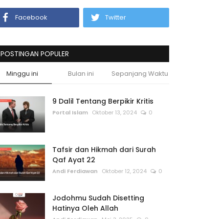
Facebook
Twitter
POSTINGAN POPULER
Minggu ini
Bulan ini
Sepanjang Waktu
9 Dalil Tentang Berpikir Kritis
Portal Islam
Oktober 13, 2024
0
Tafsir dan Hikmah dari Surah
Qaf Ayat 22
Andi Ferdiawan
Oktober 12, 2024
0
Jodohmu Sudah Disetting
Hatinya Oleh Allah