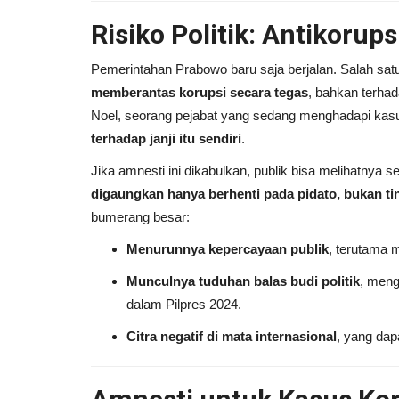
Risiko Politik: Antikorup
ris di Makassar:
Cara dan Adab Berdoa Para
milih...
Berdasarkan Al-Quran & Su
Pemerintahan Prabowo baru saja berjalan. Salah sa
0
Andi Ferdiawan
Januari 6, 2026
0
memberantas korupsi secara tegas
, bahkan terha
Noel, seorang pejabat yang sedang menghadapi kas
 Makassar yang
Belajar kekuatan doa dari teladan Nabi Zak
terhadap janji itu sendiri
.
smi?...
Musa. Pahami bagaimana Allah mengubah..
Jika amnesti ini dikabulkan, publik bisa melihatnya
digaungkan hanya berhenti pada pidato, bukan ti
bumerang besar:
Menurunnya kepercayaan publik
, terutama 
Munculnya tuduhan balas budi politik
, meng
dalam Pilpres 2024.
Citra negatif di mata internasional
, yang dap