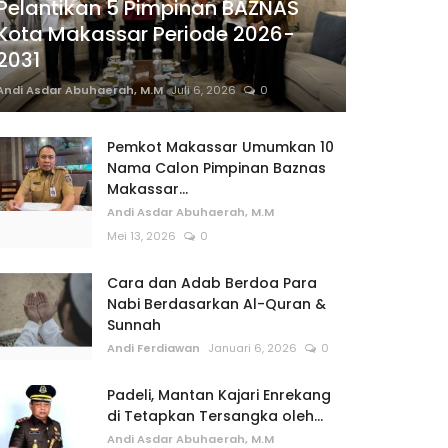
Pelantikan 5 Pimpinan BAZNAS
Kota Makassar Periode 2026-
2031
Andi Asdar Abuhaerah, M.M
Juli 6, 2026
0
Pemkot Makassar Umumkan 10
Nama Calon Pimpinan Baznas
Makassar...
Andi Asdar Abuhaerah, M.M
Mei 13, 2026
0
Cara dan Adab Berdoa Para
Nabi Berdasarkan Al-Quran &
Sunnah
Andi Ferdiawan
Januari 6, 2026
0
Padeli, Mantan Kajari Enrekang
di Tetapkan Tersangka oleh...
Andi Asdar Abuhaerah, M.M