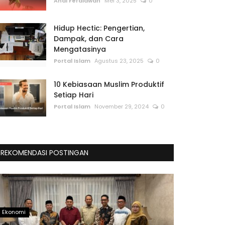
Andi Ferdiawan
Mei 3, 2025
0
Hidup Hectic: Pengertian,
Dampak, dan Cara
Mengatasinya
Portal Islam
Agustus 23, 2025
0
10 Kebiasaan Muslim Produktif
Setiap Hari
Portal Islam
November 29, 2024
0
REKOMENDASI POSTINGAN
Ekonomi