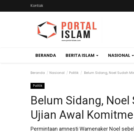
Kontak
BERANDA
BERITA ISLAM
NASIONAL
Beranda
Nasional
Politik
Belum Sidang, Noel Sudah Min
Politik
Belum Sidang, Noel
Ujian Awal Komitme
Permintaan amnesti Wamenaker Noel sebelu