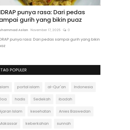
IDRAP punya rasa: Dari pedas
Syahrul A
ampai gurih yang bikin puaz
Ketua Pe
uhammad Aslan
November 17, 2025
0
Portal Islam
Jun
DRAP punya rasa: Dari pedas sampai gurih yang bikin
Syahrul Akram r
uaz
Ketua Pemuda 
TAG POPULER
Islam
portal islam
al-Qur'an
Indonesia
Doa
hadis
Sedekah
ibadah
Ajaran Islam
kesehatan
Anies Baswedan
Makassar
keberkahan
sunnah