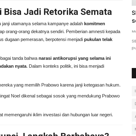
si Bisa Jadi Retorika Semata
 Nabi
Masjid Anas Bin Malik IAI STIBA
S
nnah
MAKASSAR
s
tu janji utamanya selama kampanye adalah
komitmen
Surya
November 17, 2025
0
M
dap orang-orang dekatnya sendiri. Pemberian amnesti kepada
us dugaan pemerasan, berpotensi menjadi
pukulan telak
aria &
Masjid Anas bin Malik IAI STIBA Makassar
SI
.
p
 sebagai tanda bahwa
narasi antikorupsi yang selama ini
ndakan nyata
. Dalam konteks politik, ini bisa menjadi
mereka yang memilih Prabowo karena janji ketegasan hukum.
ingat Noel dikenal sebagai sosok yang mendukung Prabowo
at memengaruhi iklim investasi dan hubungan luar negeri.