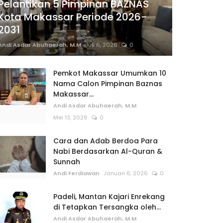
Pelantikan 5 Pimpinan BAZNAS
Kota Makassar Periode 2026-
2031
Andi Asdar Abuhaerah, M.M
Juli 6, 2026
0
Pemkot Makassar Umumkan 10
Nama Calon Pimpinan Baznas
Makassar...
Andi Asdar Abuhaerah, M.M
Mei 13, 2026
0
Cara dan Adab Berdoa Para
Nabi Berdasarkan Al-Quran &
Sunnah
Andi Ferdiawan
Januari 6, 2026
0
Padeli, Mantan Kajari Enrekang
di Tetapkan Tersangka oleh...
Andi Asdar Abuhaerah, M.M