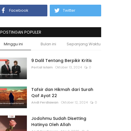
Facebook
Twitter
POSTINGAN POPULER
Minggu ini
Bulan ini
Sepanjang Waktu
9 Dalil Tentang Berpikir Kritis
Portal Islam
Oktober 13, 2024
0
Tafsir dan Hikmah dari Surah
Qaf Ayat 22
Andi Ferdiawan
Oktober 12, 2024
0
Jodohmu Sudah Disetting
Hatinya Oleh Allah