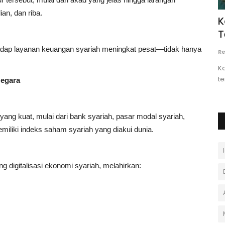
ian, dan riba.
onesia
Kabupaten Kolaka (Sulawesi
B
ah...
Tenggara) — Gambaran, Sejarah,...
T
rhadap layanan keuangan syariah meningkat pesat—tidak hanya
Rezky pratama
November 24, 2025
0
An
Kabupaten Kolaka adalah salah satu kabupaten yang
Bi
terletak di Provinsi Sulawesi...
ju
Negara
 yang kuat, mulai dari bank syariah, pasar modal syariah,
miliki indeks saham syariah yang diakui dunia.
 digitalisasi ekonomi syariah, melahirkan: