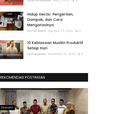
Andi Ferdiawan
Mei 3, 2025
0
Hidup Hectic: Pengertian,
Dampak, dan Cara
Mengatasinya
Portal Islam
Agustus 23, 2025
0
10 Kebiasaan Muslim Produktif
Setiap Hari
Portal Islam
November 29, 2024
0
REKOMENDASI POSTINGAN
Ekonomi