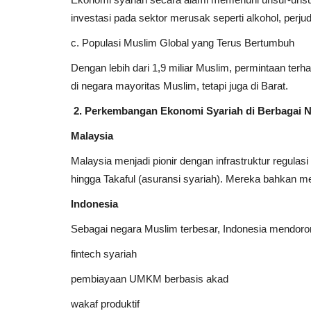
investasi pada sektor merusak seperti alkohol, perjud
ndi Junub
Smart Touch Pertama Di Ind
c. Populasi Muslim Global yang Terus Bertumbuh
ulan Ramadhan
Karya Asli Indonesia "Mengub
Dengan lebih dari 1,9 miliar Muslim, permintaan te
0
nur uswatun hasanah
Desember 25, 2025
0
di negara mayoritas Muslim, tetapi juga di Barat.
mandi junub ditunda
Smarttouch Proyektor
n Ramadhan?...
2. Perkembangan Ekonomi Syariah di Berbagai 
Malaysia
Malaysia menjadi pionir dengan infrastruktur regulasi
hingga Takaful (asuransi syariah). Mereka bahkan me
Indonesia
Sebagai negara Muslim terbesar, Indonesia mendorong
fintech syariah
pembiayaan UMKM berbasis akad
wakaf produktif