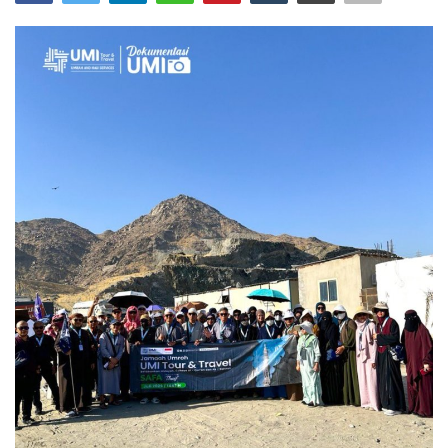
Bisnis
Internasional
Al-Qur'an Online
Lifestyle
Olahraga
Catatan Tarbiyah
Kesehatan
Teknologi
Galeri