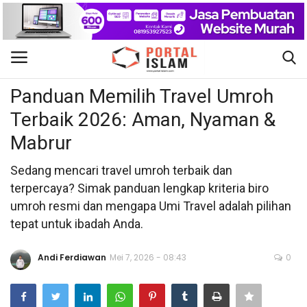
Bisnis
Gabung
Daftar
Panduan Memilih Travel Umroh
Terbaik 2026: Aman, Nyaman &
Beranda
Mabrur
Kontak
Sedang mencari travel umroh terbaik dan
terpercaya? Simak panduan lengkap kriteria biro
Berita Islam
umroh resmi dan mengapa Umi Travel adalah pilihan
tepat untuk ibadah Anda.
Nasional
Andi Ferdiawan
Mei 7, 2026 - 08:43
0
Khutbah Jumat
Pendidikan