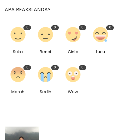
APA REAKSI ANDA?
0
0
0
0
Suka
Benci
Cinta
Lucu
0
0
0
Marah
Sedih
Wow