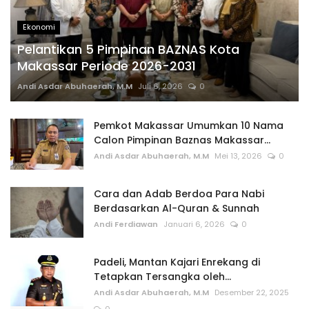
Ekonomi
Pelantikan 5 Pimpinan BAZNAS Kota
Makassar Periode 2026-2031
Andi Asdar Abuhaerah, M.M
Juli 6, 2026
0
Pemkot Makassar Umumkan 10 Nama
Calon Pimpinan Baznas Makassar...
Andi Asdar Abuhaerah, M.M
Mei 13, 2026
0
Cara dan Adab Berdoa Para Nabi
Berdasarkan Al-Quran & Sunnah
Andi Ferdiawan
Januari 6, 2026
0
Padeli, Mantan Kajari Enrekang di
Tetapkan Tersangka oleh...
Andi Asdar Abuhaerah, M.M
Desember 22, 2025
0