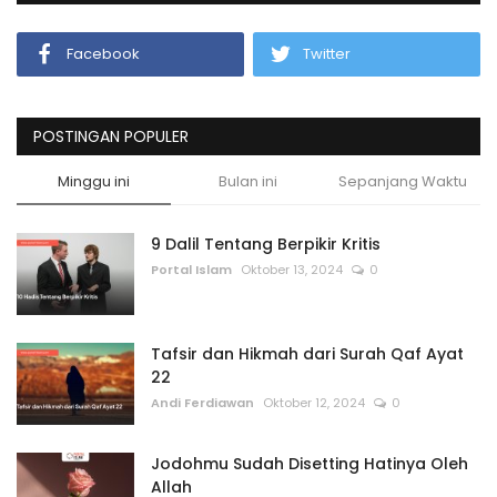
Facebook
Twitter
POSTINGAN POPULER
Minggu ini
Bulan ini
Sepanjang Waktu
9 Dalil Tentang Berpikir Kritis
Portal Islam
Oktober 13, 2024
0
Tafsir dan Hikmah dari Surah Qaf Ayat
22
Andi Ferdiawan
Oktober 12, 2024
0
Jodohmu Sudah Disetting Hatinya Oleh
Allah