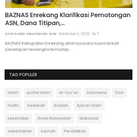
BAZNAS Enrekang Klarifikasi Pemotongan
S
ASN, Dana Titipan,...
m
Andi Asdar Abuhaerah, M.M
Desember 9, 2025
0
Po
BAZNAS Kabupaten Enrekang akhirnya buka suara terkait
Se
penetapan tersangka terhadap...
te
TAG POPULER
Islam
portal islam
al-Qur'an
Indonesia
Doa
hadis
Sedekah
ibadah
Ajaran Islam
kesehatan
Anies Baswedan
Makassar
keberkahan
sunnah
Pendidikan