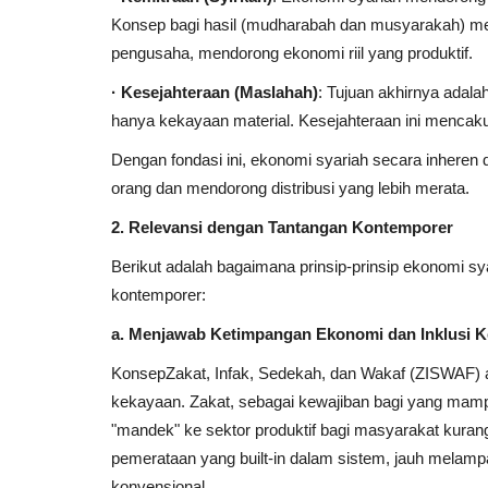
Konsep bagi hasil (mudharabah dan musyarakah) me
 City
Khutbah Jumat : Keutamaan
pengusaha, mendorong ekonomi riil yang produktif.
iala FA 2023...
Qur'an
· Kesejahteraan (Maslahah)
: Tujuan akhirnya adal
0
Andi Asdar Abuhaerah, M.M
Maret 16, 2025
hanya kekayaan material. Kesejahteraan ini mencakup 
perangah! Dapatkan
Khutbah Jumat tentang Keutamaan Al-Qur'
Dengan fondasi ini, ekonomi syariah secara inheren
engit...
Membahas keistimewaan Al-Qur'an sebagai
orang dan mendorong distribusi yang lebih merata.
2. Relevansi dengan Tantangan Kontemporer
Berikut adalah bagaimana prinsip-prinsip ekonomi 
kontemporer:
a. Menjawab Ketimpangan Ekonomi dan Inklusi 
KonsepZakat, Infak, Sedekah, dan Wakaf (ZISWAF) ad
kekayaan. Zakat, sebagai kewajiban bagi yang mamp
"mandek" ke sektor produktif bagi masyarakat kur
pemerataan yang built-in dalam sistem, jauh melamp
konvensional.