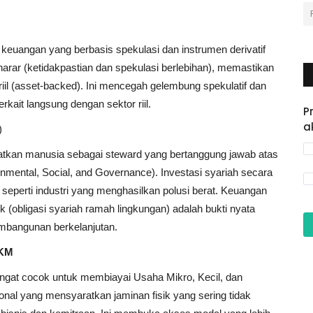
 keuangan yang berbasis spekulasi dan instrumen derivatif
rar (ketidakpastian dan spekulasi berlebihan), memastikan
riil (asset-backed). Ini mencegah gelembung spekulatif dan
rkait langsung dengan sektor riil.
P
a
)
atkan manusia sebagai steward yang bertanggung jawab atas
nmental, Social, and Governance). Investasi syariah secara
 seperti industri yang menghasilkan polusi berat. Keuangan
 (obligasi syariah ramah lingkungan) adalah bukti nyata
mbangunan berkelanjutan.
MKM
gat cocok untuk membiayai Usaha Mikro, Kecil, dan
l yang mensyaratkan jaminan fisik yang sering tidak