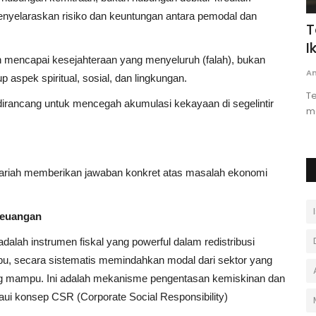
nyelaraskan risiko dan keuntungan antara pemodal dan
 Al-
Tafsir dan Tadabbur Surah Al-
I
Ikhlas
5
ah mencapai kesejahteraan yang menyeluruh (falah), bukan
0
Andi Ferdiawan
Oktober 12, 2024
0
An
aspek spiritual, sosial, dan lingkungan.
an:
Temukan tafsir mendalam Surah Al-Ikhlas yang
T
 dirancang untuk mencegah akumulasi kekayaan di segelintir
...
menegaskan keesaan Allah. Pahami makna...
d
syariah memberikan jawaban konkret atas masalah ekonomi
Keuangan
alah instrumen fiskal yang powerful dalam redistribusi
u, secara sistematis memindahkan modal dari sektor yang
ang mampu. Ini adalah mekanisme pengentasan kemiskinan dan
aui konsep CSR (Corporate Social Responsibility)