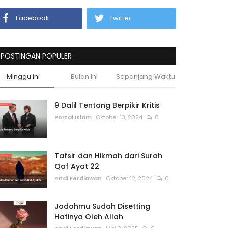
Facebook
Twitter
POSTINGAN POPULER
Minggu ini
Bulan ini
Sepanjang Waktu
9 Dalil Tentang Berpikir Kritis
Portal Islam
Oktober 13, 2024
0
Tafsir dan Hikmah dari Surah
Qaf Ayat 22
Andi Ferdiawan
Oktober 12, 2024
0
Jodohmu Sudah Disetting
Hatinya Oleh Allah