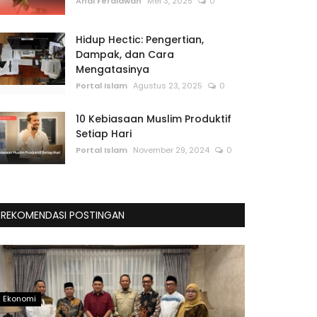
Andi Ferdiawan
Mei 3, 2025
0
Hidup Hectic: Pengertian,
Dampak, dan Cara
Mengatasinya
Portal Islam
Agustus 23, 2025
0
10 Kebiasaan Muslim Produktif
Setiap Hari
Portal Islam
November 29, 2024
0
REKOMENDASI POSTINGAN
Ekonomi