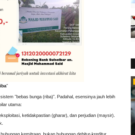
Tafsir Al-Qur'an
iba
"
sistem "bebas bunga (riba)". Padahal, esensinya jauh lebih
pilar utama:
eksploitasi, ketidakpastian (gharar), dan perjudian (maysir).
k.
hubungan kemitraan, bukan hubungan debitur-kreditur.