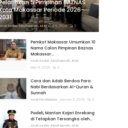
Pelantikan 5 Pimpinan BAZNAS
Kota Makassar Periode 2026-
2031
Andi Asdar Abuhaerah, M.M
Juli 6, 2026
0
Pemkot Makassar Umumkan 10
Nama Calon Pimpinan Baznas
Makassar...
Andi Asdar Abuhaerah, M.M
Mei 13, 2026
0
Cara dan Adab Berdoa Para
Nabi Berdasarkan Al-Quran &
Sunnah
Andi Ferdiawan
Januari 6, 2026
0
Padeli, Mantan Kajari Enrekang
di Tetapkan Tersangka oleh...
Andi Asdar Abuhaerah, M.M