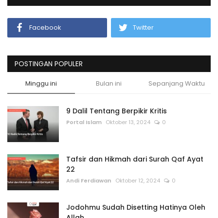
Facebook
Twitter
POSTINGAN POPULER
Minggu ini
Bulan ini
Sepanjang Waktu
9 Dalil Tentang Berpikir Kritis
Portal Islam
Oktober 13, 2024
0
Tafsir dan Hikmah dari Surah Qaf Ayat
22
Andi Ferdiawan
Oktober 12, 2024
0
Jodohmu Sudah Disetting Hatinya Oleh
Allah