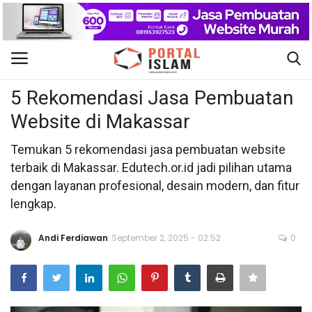
Teknologi
Gabung
Daftar
5 Rekomendasi Jasa Pembuatan
Website di Makassar
Beranda
Temukan 5 rekomendasi jasa pembuatan website
Kontak
terbaik di Makassar. Edutech.or.id jadi pilihan utama
dengan layanan profesional, desain modern, dan fitur
Berita Islam
lengkap.
Nasional
Andi Ferdiawan
September 2, 2025 - 02:52
0
Khutbah Jumat
Pendidikan