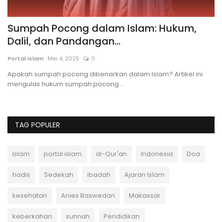
Sumpah Pocong dalam Islam: Hukum,
P
Dalil, dan Pandangan...
B
Portal Islam
Mei 4, 2025
0
Po
Apakah sumpah pocong dibenarkan dalam Islam? Artikel ini
Pa
mengulas hukum sumpah pocong...
se
TAG POPULER
Islam
portal islam
al-Qur'an
Indonesia
Doa
hadis
Sedekah
ibadah
Ajaran Islam
kesehatan
Anies Baswedan
Makassar
keberkahan
sunnah
Pendidikan