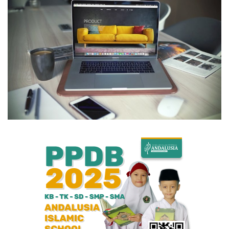
Bisnis
Internasional
Al-Qur'an Online
Lifestyle
Olahraga
Catatan Tarbiyah
Kesehatan
Teknologi
Galeri