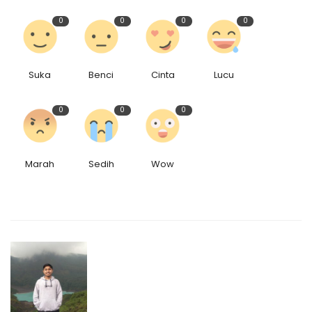
0
0
0
0
Suka
Benci
Cinta
Lucu
0
0
0
Marah
Sedih
Wow