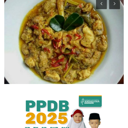
Bisnis
Internasional
Al-Qur'an Online
Lifestyle
Olahraga
Catatan Tarbiyah
Kesehatan
Teknologi
Galeri