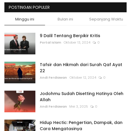
POSTINGAN POPULER
Minggu ini
Bulan ini
Sepanjang Waktu
9 Dalil Tentang Berpikir Kritis
Portal Islam
Oktober 13, 2024
0
Tafsir dan Hikmah dari Surah Qaf Ayat
22
Andi Ferdiawan
Oktober 12, 2024
0
Jodohmu Sudah Disetting Hatinya Oleh
Allah
Andi Ferdiawan
Mei 3, 2025
0
Hidup Hectic: Pengertian, Dampak, dan
Cara Mengatasinya