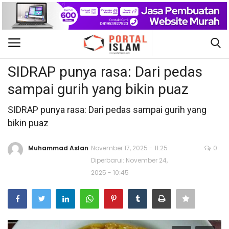
Lifestyle
Gabung
Daftar
SIDRAP punya rasa: Dari pedas
sampai gurih yang bikin puaz
Beranda
SIDRAP punya rasa: Dari pedas sampai gurih yang
Kontak
bikin puaz
Berita Islam
Muhammad Aslan
November 17, 2025 - 11:25
0
Diperbarui: November 24,
Nasional
2025 - 10:45
Khutbah Jumat
Pendidikan