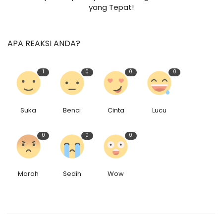
yang Tepat!
APA REAKSI ANDA?
1
0
0
0
Suka
Benci
Cinta
Lucu
0
0
0
Marah
Sedih
Wow