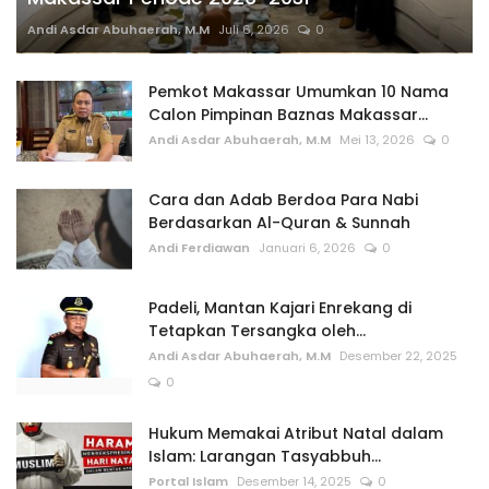
Andi Asdar Abuhaerah, M.M
Juli 6, 2026
0
Pemkot Makassar Umumkan 10 Nama
Calon Pimpinan Baznas Makassar...
Andi Asdar Abuhaerah, M.M
Mei 13, 2026
0
Cara dan Adab Berdoa Para Nabi
Berdasarkan Al-Quran & Sunnah
Andi Ferdiawan
Januari 6, 2026
0
Padeli, Mantan Kajari Enrekang di
Tetapkan Tersangka oleh...
Andi Asdar Abuhaerah, M.M
Desember 22, 2025
0
Hukum Memakai Atribut Natal dalam
Islam: Larangan Tasyabbuh...
Portal Islam
Desember 14, 2025
0