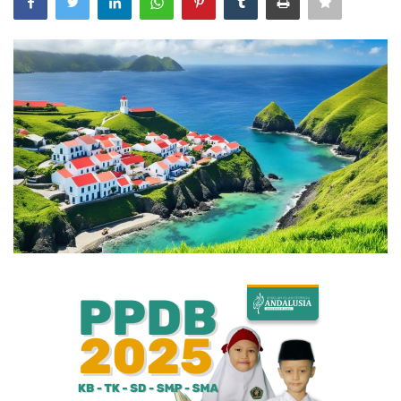
Bisnis
Internasional
Al-Qur'an Online
Lifestyle
Olahraga
Catatan Tarbiyah
Kesehatan
Teknologi
Galeri