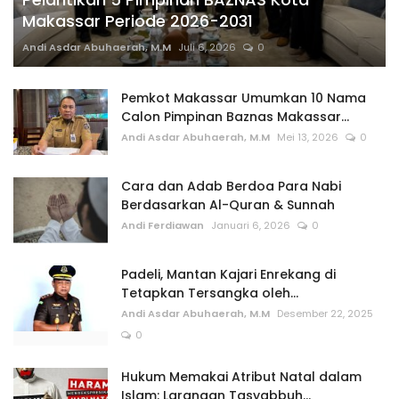
Makassar Periode 2026-2031
Andi Asdar Abuhaerah, M.M
Juli 6, 2026
0
Pemkot Makassar Umumkan 10 Nama
Calon Pimpinan Baznas Makassar...
Andi Asdar Abuhaerah, M.M
Mei 13, 2026
0
Cara dan Adab Berdoa Para Nabi
Berdasarkan Al-Quran & Sunnah
Andi Ferdiawan
Januari 6, 2026
0
Padeli, Mantan Kajari Enrekang di
Tetapkan Tersangka oleh...
Andi Asdar Abuhaerah, M.M
Desember 22, 2025
0
Hukum Memakai Atribut Natal dalam
Islam: Larangan Tasyabbuh...