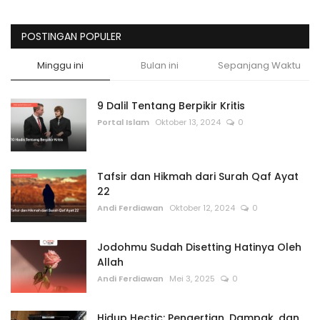
POSTINGAN POPULER
Minggu ini
Bulan ini
Sepanjang Waktu
9 Dalil Tentang Berpikir Kritis
Portal Islam
Oktober 13, 2024
0
Tafsir dan Hikmah dari Surah Qaf Ayat
22
Andi Ferdiawan
Oktober 12, 2024
0
Jodohmu Sudah Disetting Hatinya Oleh
Allah
Andi Ferdiawan
Mei 3, 2025
0
Hidup Hectic: Pengertian, Dampak, dan