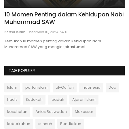
PR
10 Momen Penting dalam Kehidupan Nabi
5
Muhammad SAW
Po
Portal Islam
Desember 16, 2024
0
Te
pe
Temukan 10 momen penting dalam kehidupan Nabi
Muhammad SAW yang menginspirasi umat...
TAG POPULER
Islam
portal islam
al-Qur'an
Indonesia
Doa
hadis
Sedekah
ibadah
Ajaran Islam
kesehatan
Anies Baswedan
Makassar
keberkahan
sunnah
Pendidikan