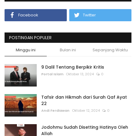
Facebook
Twitter
POSTINGAN POPULER
Minggu ini
Bulan ini
Sepanjang Waktu
9 Dalil Tentang Berpikir Kritis
Portal Islam
Oktober 13, 2024
0
Tafsir dan Hikmah dari Surah Qaf Ayat
22
Andi Ferdiawan
Oktober 12, 2024
0
Jodohmu Sudah Disetting Hatinya Oleh
Allah