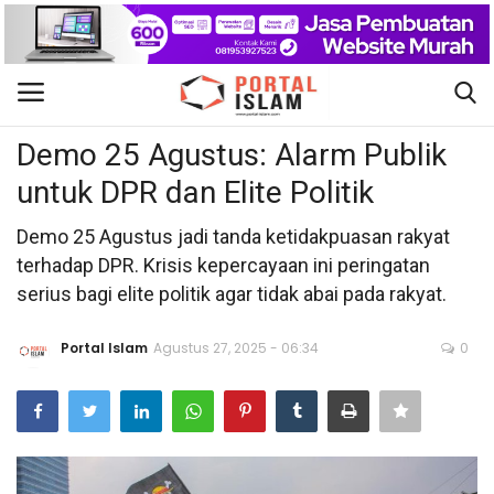
Politik
Gabung
Daftar
Demo 25 Agustus: Alarm Publik
untuk DPR dan Elite Politik
Beranda
Demo 25 Agustus jadi tanda ketidakpuasan rakyat
Kontak
terhadap DPR. Krisis kepercayaan ini peringatan
serius bagi elite politik agar tidak abai pada rakyat.
Berita Islam
Portal Islam
Agustus 27, 2025 - 06:34
0
Nasional
Khutbah Jumat
Pendidikan