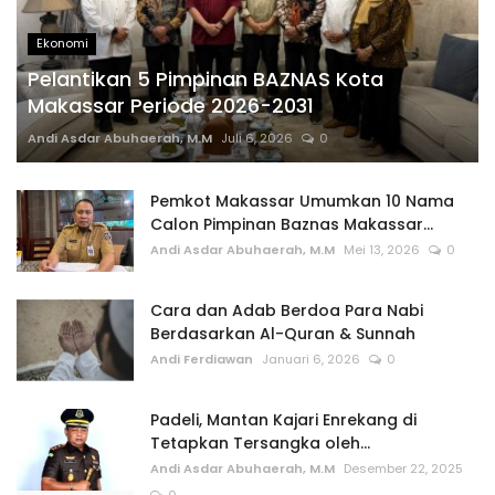
Ekonomi
Pelantikan 5 Pimpinan BAZNAS Kota
Makassar Periode 2026-2031
Andi Asdar Abuhaerah, M.M
Juli 6, 2026
0
Pemkot Makassar Umumkan 10 Nama
Calon Pimpinan Baznas Makassar...
Andi Asdar Abuhaerah, M.M
Mei 13, 2026
0
Cara dan Adab Berdoa Para Nabi
Berdasarkan Al-Quran & Sunnah
Andi Ferdiawan
Januari 6, 2026
0
Padeli, Mantan Kajari Enrekang di
Tetapkan Tersangka oleh...
Andi Asdar Abuhaerah, M.M
Desember 22, 2025