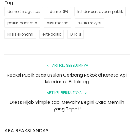
Tag:
demo 25 agustus
demo DPR
ketidakpercayaan publik
politik indonesia
aksi massa
suara rakyat
krisis ekonomi
elite politik
DPR RI
ARTIKEL SEBELUMNYA
Reaksi Publik atas Usulan Gerbong Rokok di Kereta Api:
Mundur ke Belakang
ARTIKEL BERIKUTNYA
Dress Hijab Simple tapi Mewah? Begini Cara Memilih
yang Tepat!
APA REAKSI ANDA?