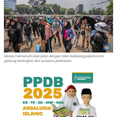
Bisnis
Internasional
Al-Qur'an Online
Lifestyle
Massa memenuhi area jalan dengan latar belakang pepohonan,
gedung bertingkat, dan suasana perkotaan.
Olahraga
Catatan Tarbiyah
Kesehatan
Teknologi
Galeri