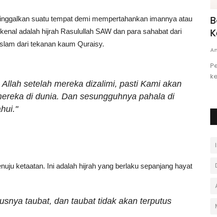
o 78
Kenapa AC Harus Dibersihkan &
B
meninggalkan suatu tempat demi mempertahankan imannya atau
asi...
Dirawat Secara Rutin? Cari...
K
rkenal adalah hijrah Rasulullah SAW dan para sahabat dari
lam dari tekanan kaum Quraisy.
nur uswatun hasanah
Desember 26, 2025
0
An
slam Negeri
Perawatan rutin AC penting untuk menjaga kinerja
Pe
tetap optimal, hemat listrik, dan...
k
Allah setelah mereka dizalimi, pasti Kami akan
ereka di dunia. Dan sesungguhnya pahala di
hui."
nuju ketaatan. Ini adalah hijrah yang berlaku sepanjang hayat
tusnya taubat, dan taubat tidak akan terputus