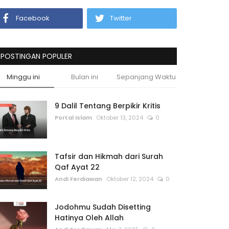
Facebook
Twitter
POSTINGAN POPULER
Minggu ini
Bulan ini
Sepanjang Waktu
9 Dalil Tentang Berpikir Kritis
Portal Islam
Oktober 13, 2024
0
Tafsir dan Hikmah dari Surah
Qaf Ayat 22
Andi Ferdiawan
Oktober 12, 2024
0
Jodohmu Sudah Disetting
Hatinya Oleh Allah