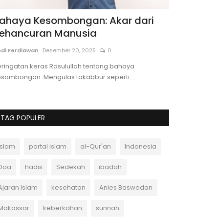
ahaya Kesombongan: Akar dari
Hukum Mem
ehancuran Manusia
dalam Isl
Tasyabbuh
di Ferdiawan
Desember 20, 2025
0
Portal Islam
Des
ringatan keras Rasulullah tentang bahaya
esombongan. Mengulas takabbur seperti...
Hukum memakai 
haram. Artikel i
TAG POPULER
Islam
portal islam
al-Qur'an
Indonesia
Doa
hadis
Sedekah
ibadah
Ajaran Islam
kesehatan
Anies Baswedan
Makassar
keberkahan
sunnah