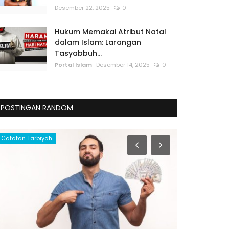
Desember 22, 2025
0
Hukum Memakai Atribut Natal
dalam Islam: Larangan
Tasyabbuh...
Portal Islam
Desember 14, 2025
0
POSTINGAN RANDOM
Catatan Tarbiyah
Aqidah