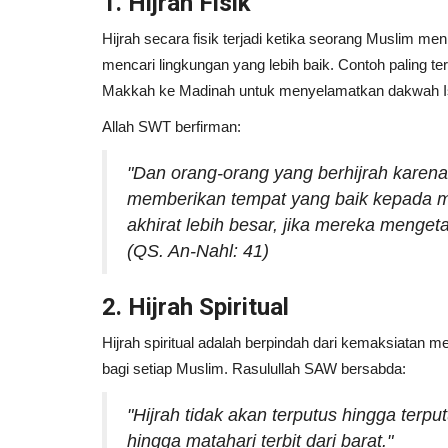
1. Hijrah Fisik
Mahasiswa KKN MIT-18 Posk
Hijrah secara fisik terjadi ketika seorang Muslim 
UIN Walisongo ikut berpartisip
mencari lingkungan yang lebih baik. Contoh paling te
Makkah ke Madinah untuk menyelamatkan dakwah Is
Portal Islam
Juli 13, 2024
0
Allah SWT berfirman:
Kendal-Mahasiswa KKN MIT-18 Universitas I
Walisongo Semarang (UIN WS)...
"Dan orang-orang yang berhijrah karena 
memberikan tempat yang baik kepada m
akhirat lebih besar, jika mereka mengeta
(QS. An-Nahl: 41)
2. Hijrah Spiritual
Hijrah spiritual adalah berpindah dari kemaksiatan me
bagi setiap Muslim. Rasulullah SAW bersabda:
"Hijrah tidak akan terputus hingga terpu
hingga matahari terbit dari barat."