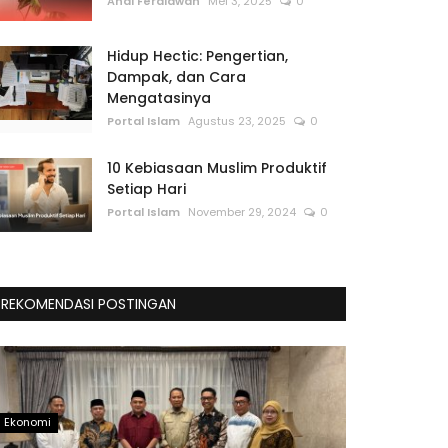
Andi Ferdiawan
Mei 3, 2025
0
Hidup Hectic: Pengertian,
Dampak, dan Cara
Mengatasinya
Portal Islam
Agustus 23, 2025
0
10 Kebiasaan Muslim Produktif
Setiap Hari
Portal Islam
November 29, 2024
0
REKOMENDASI POSTINGAN
Ekonomi