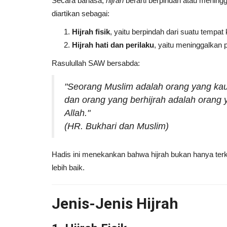
Secara bahasa,
hijrah
berarti berpindah atau meningg
diartikan sebagai:
Hijrah fisik
, yaitu berpindah dari suatu tempa
Hijrah hati dan perilaku
, yaitu meninggalkan
Rasulullah SAW bersabda:
"Seorang Muslim adalah orang yang kau
dan orang yang berhijrah adalah orang
Allah."
(HR. Bukhari dan Muslim)
Universitas
Hadis ini menekankan bahwa hijrah bukan hanya terka
lebih baik.
Jenis-Jenis Hijrah