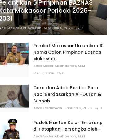
Pelantikan 5 Pimpinan BAZNAS
Kota Makassar Periode 2026-
2031
Andi Asdar Abuhaerah, M.M
Juli 6, 2026
0
Pemkot Makassar Umumkan 10
Nama Calon Pimpinan Baznas
Makassar...
Andi Asdar Abuhaerah, M.M
Mei 13, 2026
0
Cara dan Adab Berdoa Para
Nabi Berdasarkan Al-Quran &
Sunnah
Andi Ferdiawan
Januari 6, 2026
0
Padeli, Mantan Kajari Enrekang
di Tetapkan Tersangka oleh...
Andi Asdar Abuhaerah, M.M