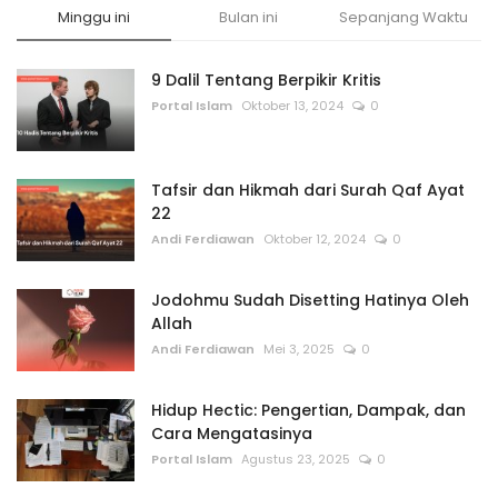
Minggu ini
Bulan ini
Sepanjang Waktu
9 Dalil Tentang Berpikir Kritis
Portal Islam
Oktober 13, 2024
0
Tafsir dan Hikmah dari Surah Qaf Ayat
22
Andi Ferdiawan
Oktober 12, 2024
0
Jodohmu Sudah Disetting Hatinya Oleh
Allah
Andi Ferdiawan
Mei 3, 2025
0
Hidup Hectic: Pengertian, Dampak, dan
Cara Mengatasinya
Portal Islam
Agustus 23, 2025
0