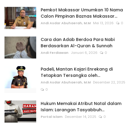
Pemkot Makassar Umumkan 10 Nama
Calon Pimpinan Baznas Makassar...
Andi Asdar Abuhaerah, M.M
Mei 13, 2026
0
Cara dan Adab Berdoa Para Nabi
Berdasarkan Al-Quran & Sunnah
Andi Ferdiawan
Januari 6, 2026
0
Padeli, Mantan Kajari Enrekang di
Tetapkan Tersangka oleh...
Andi Asdar Abuhaerah, M.M
Desember 22, 2025
0
Hukum Memakai Atribut Natal dalam
Islam: Larangan Tasyabbuh...
Portal Islam
Desember 14, 2025
0