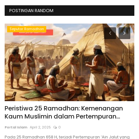
POSTINGAN RANDOM
Seputar Ramadhan
Peristiwa 25 Ramadhan: Kemenangan
H
Kaum Muslimin dalam Pertempuran...
Po
Portal Islam
April 2, 2025
0
Pe
ke
Pada 25 Ramadhan 658 H, terjadi Pertempuran ‘Ain Jalut yang