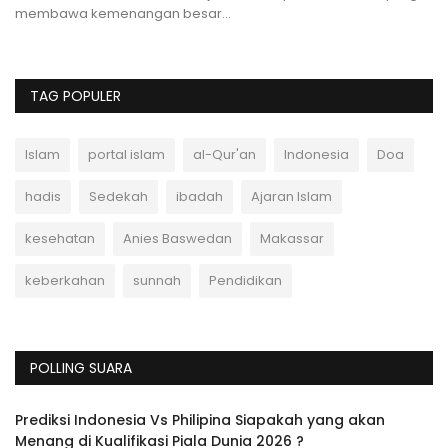
membawa kemenangan besar...
TAG POPULER
Islam
portal islam
al-Qur'an
Indonesia
Doa
hadis
Sedekah
ibadah
Ajaran Islam
kesehatan
Anies Baswedan
Makassar
keberkahan
sunnah
Pendidikan
POLLING SUARA
Prediksi Indonesia Vs Philipina Siapakah yang akan
Menang di Kualifikasi Piala Dunia 2026 ?