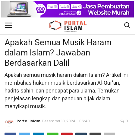
Hukum Islam
Gabung
Daftar
Apakah Semua Musik Haram
dalam Islam? Jawaban
Beranda
Berdasarkan Dalil
Kontak
Apakah semua musik haram dalam Islam? Artikel ini
membahas hukum musik berdasarkan Al-Qur'an,
Berita Islam
hadits sahih, dan pendapat para ulama. Temukan
penjelasan lengkap dan panduan bijak dalam
Nasional
menyikapi musik.
Khutbah Jumat
Portal Islam
Desember 18, 2024 - 06:48
0
Pendidikan