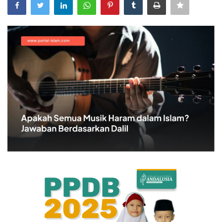
Bisnis
Internasional
Al-Qur'an Online
Lifestyle
Olahraga
Catatan Tarbiyah
Kesehatan
Teknologi
Galeri