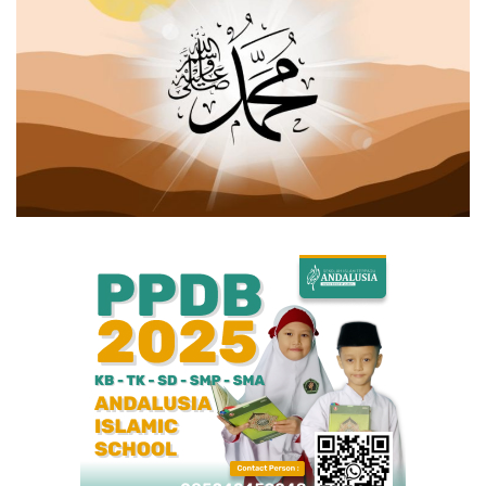
Bisnis
Internasional
Al-Qur'an Online
Lifestyle
Olahraga
Catatan Tarbiyah
Kesehatan
Teknologi
Galeri