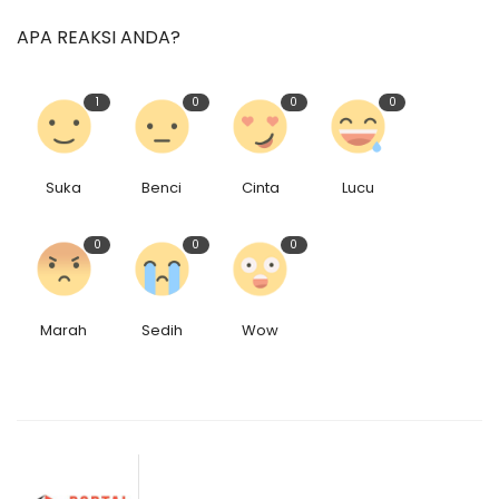
APA REAKSI ANDA?
1
0
0
0
Suka
Benci
Cinta
Lucu
0
0
0
Marah
Sedih
Wow