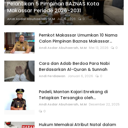
Pelantikan 5 Pimpinan BAZNAS Kota
Makassar Periode 2026-2031
Andi Asdar Abuhaerah, M.M
Juli 6, 2026
0
Pemkot Makassar Umumkan 10 Nama
Calon Pimpinan Baznas Makassar...
Andi Asdar Abuhaerah, M.M
Mei 13, 2026
0
Cara dan Adab Berdoa Para Nabi
Berdasarkan Al-Quran & Sunnah
Andi Ferdiawan
Januari 6, 2026
0
Padeli, Mantan Kajari Enrekang di
Tetapkan Tersangka oleh...
Andi Asdar Abuhaerah, M.M
Desember 22, 2025
0
Hukum Memakai Atribut Natal dalam