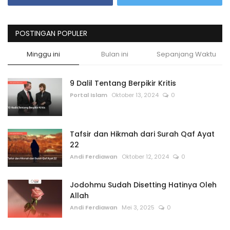
POSTINGAN POPULER
Minggu ini
Bulan ini
Sepanjang Waktu
9 Dalil Tentang Berpikir Kritis
Portal Islam
Oktober 13, 2024
0
Tafsir dan Hikmah dari Surah Qaf Ayat
22
Andi Ferdiawan
Oktober 12, 2024
0
Jodohmu Sudah Disetting Hatinya Oleh
Allah
Andi Ferdiawan
Mei 3, 2025
0