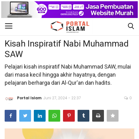
Sirah Nabawiyah
Gabung
Daftar
Kisah Inspiratif Nabi Muhammad
SAW
Beranda
Pelajari kisah inspiratif Nabi Muhammad SAW, mulai
Kontak
dari masa kecil hingga akhir hayatnya, dengan
pelajaran berharga dari Al-Qur'an dan hadits.
Berita Islam
Portal Islam
Juni 27, 2024 - 22:37
0
Nasional
Khutbah Jumat
Pendidikan