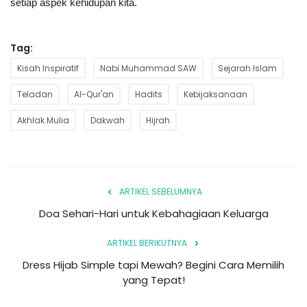
setiap aspek kehidupan kita.
Tag:
Kisah Inspiratif
Nabi Muhammad SAW
Sejarah Islam
Teladan
Al-Qur'an
Hadits
Kebijaksanaan
Akhlak Mulia
Dakwah
Hijrah
ARTIKEL SEBELUMNYA
Doa Sehari-Hari untuk Kebahagiaan Keluarga
ARTIKEL BERIKUTNYA
Dress Hijab Simple tapi Mewah? Begini Cara Memilih
yang Tepat!