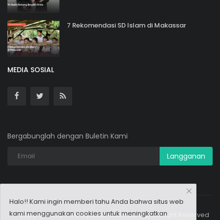
7 Rekomendasi SD Islam di Makassar
MEDIA SOSIAL
Bergabunglah dengan Buletin Kami
Langganan
Halo!! Kami ingin memberi tahu Anda bahwa situs web
kami menggunakan cookies
untuk meningkatkan
Copyright 2024 www.portal-islam.com @ All Right Reserved