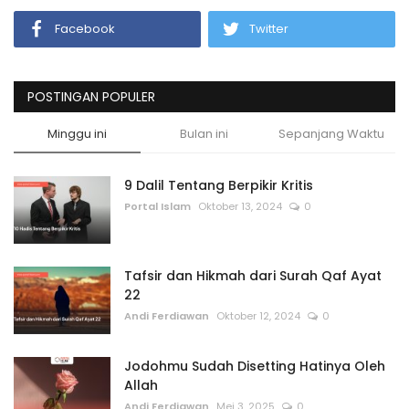
Facebook
Twitter
POSTINGAN POPULER
Minggu ini
Bulan ini
Sepanjang Waktu
9 Dalil Tentang Berpikir Kritis
Portal Islam
Oktober 13, 2024
0
Tafsir dan Hikmah dari Surah Qaf Ayat
22
Andi Ferdiawan
Oktober 12, 2024
0
Jodohmu Sudah Disetting Hatinya Oleh
Allah
Andi Ferdiawan
Mei 3, 2025
0