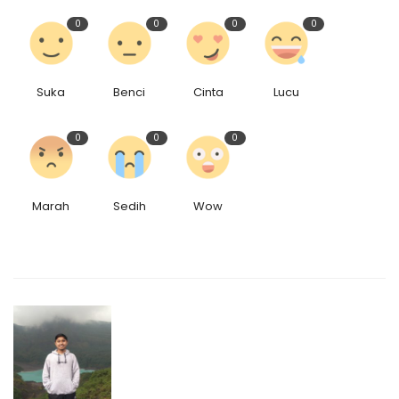
0
0
0
0
Suka
Benci
Cinta
Lucu
0
0
0
Marah
Sedih
Wow