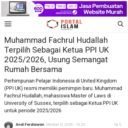
Internasional
Gabung
Daftar
Muhammad Fachrul Hudallah
Terpilih Sebagai Ketua PPI UK
Beranda
2025/2026, Usung Semangat
Kontak
Rumah Bersama
Berita Islam
Perhimpunan Pelajar Indonesia di United Kingdom
(PPI UK) resmi memiliki pemimpin baru. Muhammad
Nasional
Fachrul Hudallah, mahasiswa Master of Laws di
University of Sussex, terpilih sebagai Ketua PPI UK
Khutbah Jumat
untuk periode 2025/2026
Pendidikan
Andi Ferdiawan
Oktober 21, 2025 - 10:20
0