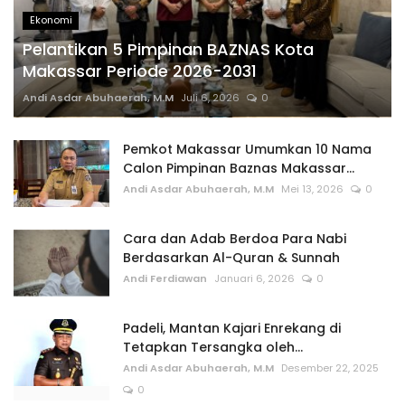
Ekonomi
Pelantikan 5 Pimpinan BAZNAS Kota
Makassar Periode 2026-2031
Andi Asdar Abuhaerah, M.M
Juli 6, 2026
0
Pemkot Makassar Umumkan 10 Nama
Calon Pimpinan Baznas Makassar...
Andi Asdar Abuhaerah, M.M
Mei 13, 2026
0
Cara dan Adab Berdoa Para Nabi
Berdasarkan Al-Quran & Sunnah
Andi Ferdiawan
Januari 6, 2026
0
Padeli, Mantan Kajari Enrekang di
Tetapkan Tersangka oleh...
Andi Asdar Abuhaerah, M.M
Desember 22, 2025
0