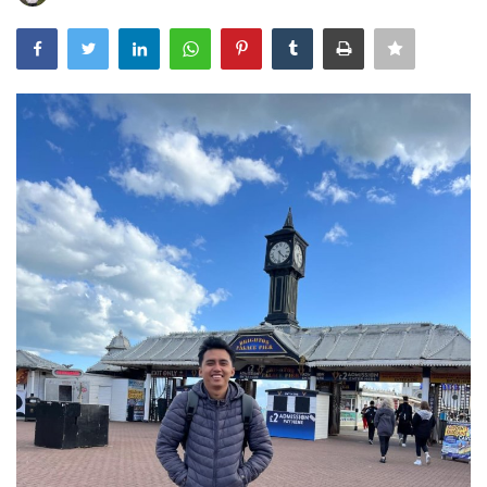
Bisnis
Internasional
Al-Qur'an Online
Lifestyle
Olahraga
Catatan Tarbiyah
Kesehatan
Teknologi
Galeri