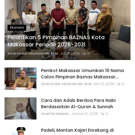
Ekonomi
Pelantikan 5 Pimpinan BAZNAS Kota
Makassar Periode 2026-2031
Andi Asdar Abuhaerah, M.M
Juli 6, 2026
0
Pemkot Makassar Umumkan 10 Nama
Calon Pimpinan Baznas Makassar...
Andi Asdar Abuhaerah, M.M
Mei 13, 2026
0
Cara dan Adab Berdoa Para Nabi
Berdasarkan Al-Quran & Sunnah
Andi Ferdiawan
Januari 6, 2026
0
Padeli, Mantan Kajari Enrekang di