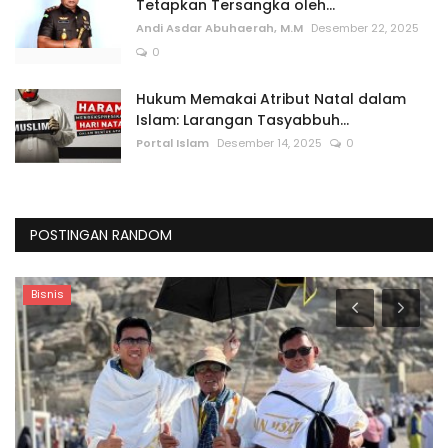
Tetapkan Tersangka oleh...
Andi Asdar Abuhaerah, M.M
Desember 22, 2025
0
Hukum Memakai Atribut Natal dalam
Islam: Larangan Tasyabbuh...
Portal Islam
Desember 14, 2025
0
POSTINGAN RANDOM
Pendidikan