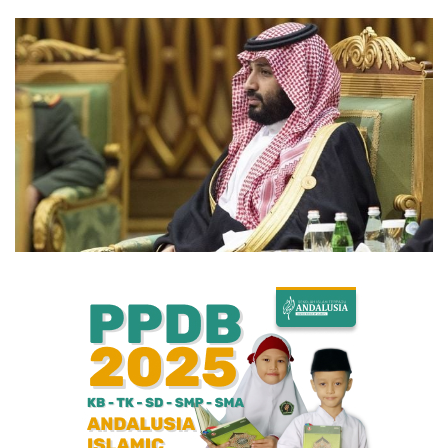
Bisnis
Internasional
Al-Qur'an Online
Lifestyle
Olahraga
Catatan Tarbiyah
Kesehatan
Teknologi
Galeri