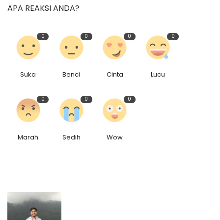
APA REAKSI ANDA?
0
0
0
0
Suka
Benci
Cinta
Lucu
0
0
0
Marah
Sedih
Wow