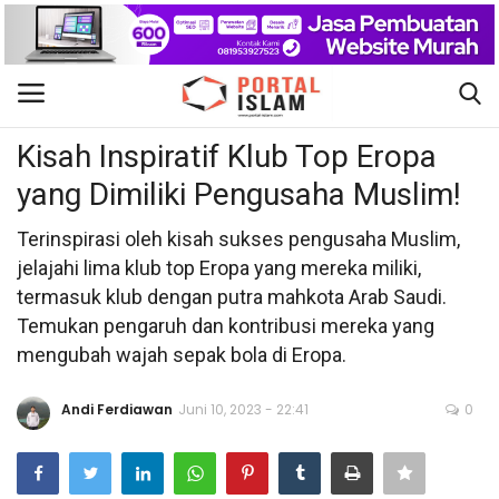
Sepak Bola
Gabung
Daftar
Kisah Inspiratif Klub Top Eropa
yang Dimiliki Pengusaha Muslim!
Beranda
Terinspirasi oleh kisah sukses pengusaha Muslim,
Kontak
jelajahi lima klub top Eropa yang mereka miliki,
termasuk klub dengan putra mahkota Arab Saudi.
Berita Islam
Temukan pengaruh dan kontribusi mereka yang
mengubah wajah sepak bola di Eropa.
Nasional
Andi Ferdiawan
Juni 10, 2023 - 22:41
0
Khutbah Jumat
Pendidikan