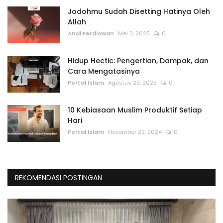
Jodohmu Sudah Disetting Hatinya Oleh
Allah
Andi Ferdiawan
Mei 3, 2025
0
Hidup Hectic: Pengertian, Dampak, dan
Cara Mengatasinya
Portal Islam
Agustus 23, 2025
0
10 Kebiasaan Muslim Produktif Setiap
Hari
Portal Islam
November 29, 2024
0
REKOMENDASI POSTINGAN