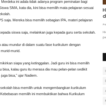
Merdeka ini adala tidak adanya program peminatan bagi
swa SMA, kata dia, kini bisa memilih mata pelajaran sesuai
2:
5 Agen Umroh Bandung yang Oke
H
ekolah.
...
Pilihan, Rawda Juara!
d
PS saja. Mereka bisa memilih sebagian IPA, materi pelajaran
Andi Ferdiawan
Desember 9, 2025
0
Po
oman
Mau berangkat Umroh dari Bandung? Temukan 5
Hi
kepada siswa saja, melainkan juga kepada guru serta sekolah.
...
rekomendasi travel Umroh terpercaya...
p
u atau mundur di dalam suatu fase kurikulum dengan
murid-murid.
ikirkan siapa yang ketinggalan. Jadi guru ini bisa memilih
u bisa, kalau guru itu merasa dia mau pelan-pelan sedikit
juga bisa," ujar Nadiem.
ni sekolah bisa memilih untuk mengembangkan kurikulum
. Kebebasan memilih ini membuktikan bahwa Kurikulum