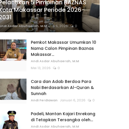
Pelantikan 5 Pimpinan BAZNAS
Kota Makassar Periode 2026-
2031
Andi Asdar Abuhaerah, M.M
Juli 6, 2026
0
Pemkot Makassar Umumkan 10
Nama Calon Pimpinan Baznas
Makassar...
Andi Asdar Abuhaerah, M.M
Mei 13, 2026
0
Cara dan Adab Berdoa Para
Nabi Berdasarkan Al-Quran &
Sunnah
Andi Ferdiawan
Januari 6, 2026
0
Padeli, Mantan Kajari Enrekang
di Tetapkan Tersangka oleh...
Andi Asdar Abuhaerah, M.M