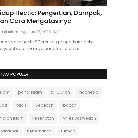
idup Hectic: Pengertian, Dampak,
3 Kunci M
an Cara Mengatasinya
Andi Ferdiawan
rtal Islam
Agustus 23, 2025
0
Ingin tahu bag
dalam ibadah? S
dup terasa hectic? Temukan pengertian hectic,
enyebab, dampaknya pada kesehatan,...
TAG POPULER
Islam
portal islam
al-Qur'an
Indonesia
Doa
hadis
Sedekah
ibadah
Ajaran Islam
kesehatan
Anies Baswedan
Makassar
keberkahan
sunnah