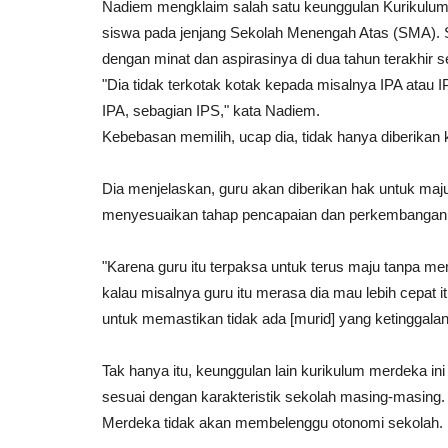
Nadiem mengklaim salah satu keunggulan Kurikulum 
siswa pada jenjang Sekolah Menengah Atas (SMA). Si
Tafsir Surah Al-Maidah Ayat 
dengan minat dan aspirasinya di dua tahun terakhir s
Larangan dan Perintah dalam
"Dia tidak terkotak kotak kepada misalnya IPA atau I
Andi Ferdiawan
November 23, 2024
0
IPA, sebagian IPS," kata Nadiem.
Surah Al-Maidah ayat 2 memberikan ped
Kebebasan memilih, ucap dia, tidak hanya diberikan 
tentang larangan dan perintah dalam syariat
Dia menjelaskan, guru akan diberikan hak untuk maj
menyesuaikan tahap pencapaian dan perkembangan 
"Karena guru itu terpaksa untuk terus maju tanpa mem
kalau misalnya guru itu merasa dia mau lebih cepat it
untuk memastikan tidak ada [murid] yang ketinggalan 
Tak hanya itu, keunggulan lain kurikulum merdeka i
sesuai dengan karakteristik sekolah masing-masing
Merdeka tidak akan membelenggu otonomi sekolah.