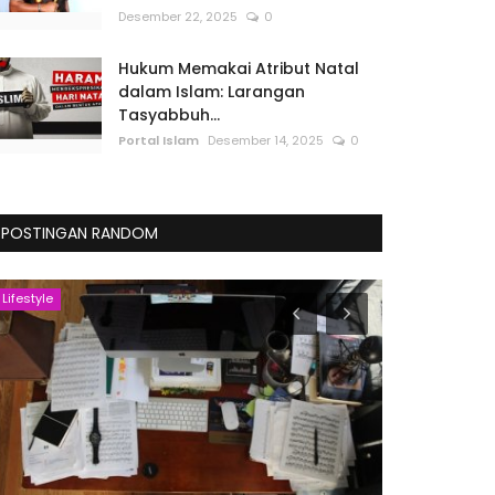
Desember 22, 2025
0
Hukum Memakai Atribut Natal
dalam Islam: Larangan
Tasyabbuh...
Portal Islam
Desember 14, 2025
0
POSTINGAN RANDOM
Lifestyle
Catatan Tarbi