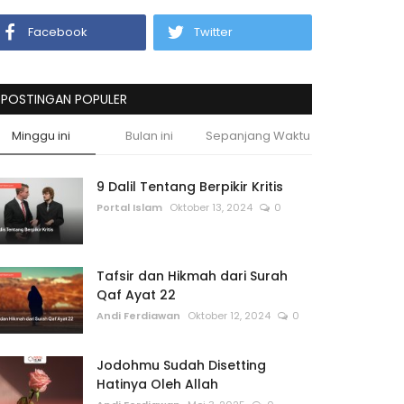
Facebook
Twitter
POSTINGAN POPULER
Minggu ini
Bulan ini
Sepanjang Waktu
9 Dalil Tentang Berpikir Kritis
Portal Islam
Oktober 13, 2024
0
Tafsir dan Hikmah dari Surah
Qaf Ayat 22
Andi Ferdiawan
Oktober 12, 2024
0
Jodohmu Sudah Disetting
Hatinya Oleh Allah