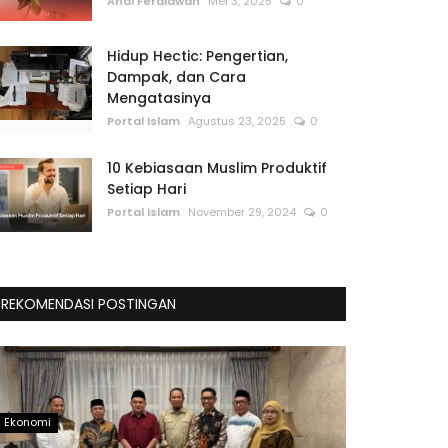
Andi Ferdiawan
Mei 3, 2025
0
Hidup Hectic: Pengertian,
Dampak, dan Cara
Mengatasinya
Portal Islam
Agustus 23, 2025
0
10 Kebiasaan Muslim Produktif
Setiap Hari
Portal Islam
November 29, 2024
0
REKOMENDASI POSTINGAN
Ekonomi