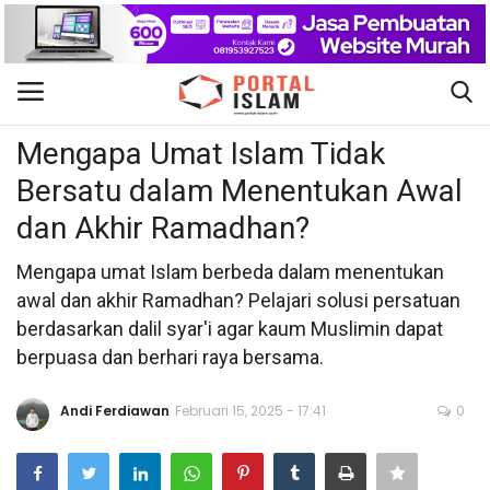
Tanya Jawab Islam
Gabung
Daftar
Mengapa Umat Islam Tidak
Bersatu dalam Menentukan Awal
Beranda
dan Akhir Ramadhan?
Kontak
Mengapa umat Islam berbeda dalam menentukan
awal dan akhir Ramadhan? Pelajari solusi persatuan
Berita Islam
berdasarkan dalil syar'i agar kaum Muslimin dapat
berpuasa dan berhari raya bersama.
Nasional
Andi Ferdiawan
Februari 15, 2025 - 17:41
0
Khutbah Jumat
Pendidikan