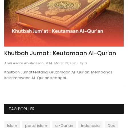
Khutbah Jumat : Keutamaan Al-Qur'an
C
y
Andi Asdar Abuhaerah, M.M
Maret 16, 2025
0
An
Khutbah Jumat tentang Keutamaan Al-Qur'an: Membahas
keistimewaan Al-Qur'an sebagai...
di
Pe
ta
TAG POPULER
Islam
portal islam
al-Qur'an
Indonesia
Doa