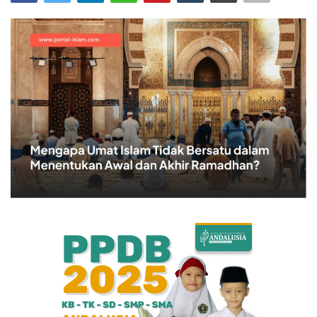
Bisnis
Internasional
Al-Qur'an Online
Lifestyle
Olahraga
Catatan Tarbiyah
Kesehatan
Teknologi
Galeri