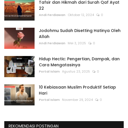
Tafsir dan Hikmah dari Surah Qaf Ayat
22
Andi Ferdiawan
Oktober 12, 2024
0
Jodohmu Sudah Disetting Hatinya Oleh
Allah
Andi Ferdiawan
Mei 3, 2025
0
Hidup Hectic: Pengertian, Dampak, dan
Cara Mengatasinya
Portal Islam
Agustus 23, 2025
0
10 Kebiasaan Muslim Produktif Setiap
Hari
Portal Islam
November 29, 2024
0
REKOMENDASI POSTINGAN