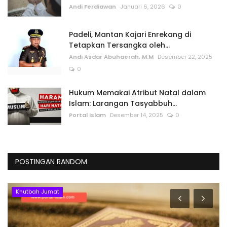
Andi Ferdiawan
Januari 6, 2026
0
Padeli, Mantan Kajari Enrekang di
Tetapkan Tersangka oleh...
Andi Asdar Abuhaerah, M.M
Desember 22, 2025
0
Hukum Memakai Atribut Natal dalam
Islam: Larangan Tasyabbuh...
Portal Islam
Desember 14, 2025
0
POSTINGAN RANDOM
Khutbah Jumat