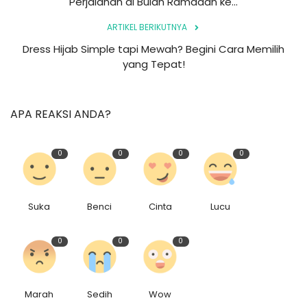
Perjalanan di Bulan Ramadan ke...
ARTIKEL BERIKUTNYA
Dress Hijab Simple tapi Mewah? Begini Cara Memilih
yang Tepat!
APA REAKSI ANDA?
0
0
0
0
Suka
Benci
Cinta
Lucu
0
0
0
Marah
Sedih
Wow