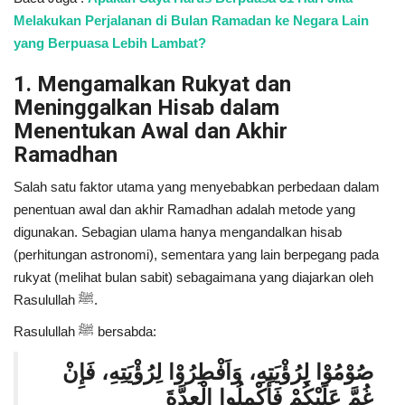
Melakukan Perjalanan di Bulan Ramadan ke Negara Lain
yang Berpuasa Lebih Lambat?
1. Mengamalkan Rukyat dan
Meninggalkan Hisab dalam
Menentukan Awal dan Akhir
Ramadhan
Salah satu faktor utama yang menyebabkan perbedaan dalam
penentuan awal dan akhir Ramadhan adalah metode yang
digunakan. Sebagian ulama hanya mengandalkan hisab
(perhitungan astronomi), sementara yang lain berpegang pada
rukyat (melihat bulan sabit) sebagaimana yang diajarkan oleh
Rasulullah ﷺ.
Rasulullah ﷺ bersabda:
صُوْمُوْا لِرُؤْيَتِهِ، وَاَفْطِرُوْا لِرُؤْيَتِهِ، فَإِنْ
غُمَّ عَلَيْكُمْ فَأَكْمِلُوا الْعِدَّةَ