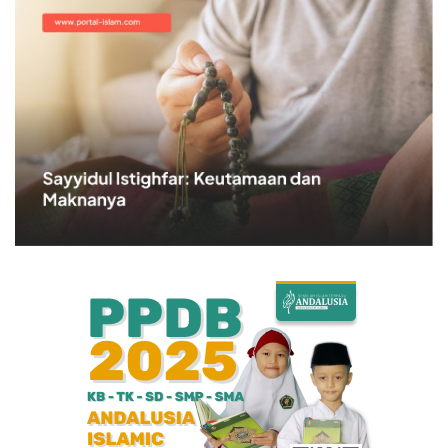
Bisnis
Internasional
Al-Qur'an Online
Lifestyle
Olahraga
Catatan Tarbiyah
Kesehatan
Teknologi
Galeri