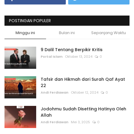
POSTINGAN POPULER
Minggu ini
Bulan ini
Sepanjang Waktu
9 Dalil Tentang Berpikir Kritis
Portal Islam
Oktober 13, 2024
0
Tafsir dan Hikmah dari Surah Qaf Ayat
22
Andi Ferdiawan
Oktober 12, 2024
0
Jodohmu Sudah Disetting Hatinya Oleh
Allah
Andi Ferdiawan
Mei 3, 2025
0