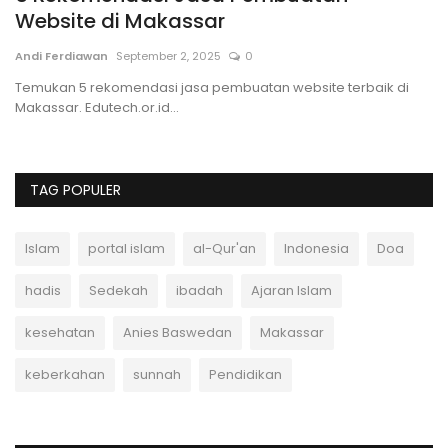
Website di Makassar
E
Andi Ferdiawan
September 2, 2025
0
Po
Temukan 5 rekomendasi jasa pembuatan website terbaik di
21
Makassar. Edutech.or.id...
pe
TAG POPULER
Islam
portal islam
al-Qur'an
Indonesia
Doa
hadis
Sedekah
ibadah
Ajaran Islam
kesehatan
Anies Baswedan
Makassar
keberkahan
sunnah
Pendidikan