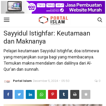
Doa dan Dzikir
Gabung
Daftar
Sayyidul Istighfar: Keutamaan
dan Maknanya
Beranda
Pelajari keutamaan Sayyidul Istighfar, doa istimewa
Kontak
yang menjanjikan surga bagi yang membacanya.
Temukan makna mendalam dan dalilnya dari Al-
Berita Islam
Qur'an dan sunnah.
Nasional
Portal Islam
Desember 5, 2024 - 05:50
0
Khutbah Jumat
Pendidikan