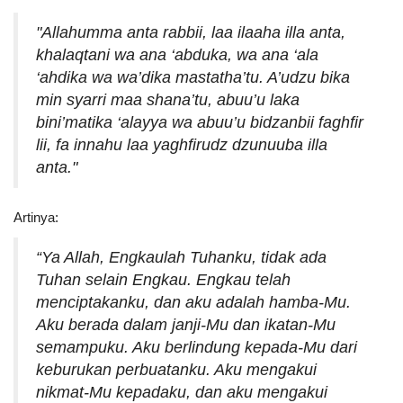
"Allahumma anta rabbii, laa ilaaha illa anta,
khalaqtani wa ana ‘abduka, wa ana ‘ala
‘ahdika wa wa’dika mastatha’tu. A’udzu bika
min syarri maa shana’tu, abuu’u laka
bini’matika ‘alayya wa abuu’u bidzanbii faghfir
lii, fa innahu laa yaghfirudz dzunuuba illa
anta."
Artinya:
“Ya Allah, Engkaulah Tuhanku, tidak ada
Tuhan selain Engkau. Engkau telah
menciptakanku, dan aku adalah hamba-Mu.
Aku berada dalam janji-Mu dan ikatan-Mu
semampuku. Aku berlindung kepada-Mu dari
keburukan perbuatanku. Aku mengakui
nikmat-Mu kepadaku, dan aku mengakui