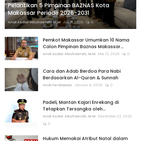
Pelantikan 5 Pimpinan BAZNAS Kota
Makassar Periode 2026-2031
Andi Asdar Abuhaerah, M.M
Juli 6, 2026
0
Pemkot Makassar Umumkan 10 Nama
Calon Pimpinan Baznas Makassar...
Andi Asdar Abuhaerah, M.M
Mei 13, 2026
0
Cara dan Adab Berdoa Para Nabi
Berdasarkan Al-Quran & Sunnah
Andi Ferdiawan
Januari 6, 2026
0
Padeli, Mantan Kajari Enrekang di
Tetapkan Tersangka oleh...
Andi Asdar Abuhaerah, M.M
Desember 22, 2025
0
Hukum Memakai Atribut Natal dalam