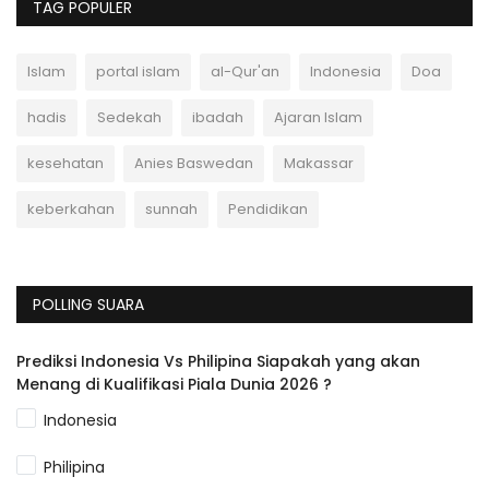
TAG POPULER
Islam
portal islam
al-Qur'an
Indonesia
Doa
hadis
Sedekah
ibadah
Ajaran Islam
kesehatan
Anies Baswedan
Makassar
keberkahan
sunnah
Pendidikan
POLLING SUARA
Prediksi Indonesia Vs Philipina Siapakah yang akan
Menang di Kualifikasi Piala Dunia 2026 ?
Indonesia
Philipina