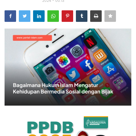
2024 - 00:13
Bisnis
Internasional
Al-Qur'an Online
Lifestyle
Olahraga
Catatan Tarbiyah
Kesehatan
Teknologi
Galeri