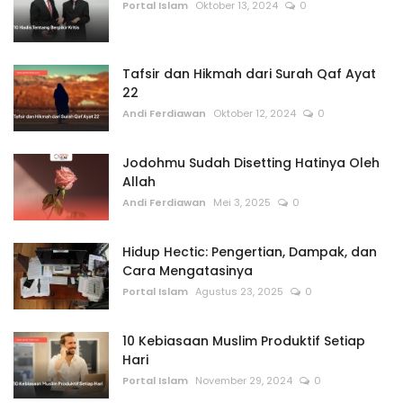
Portal Islam
Oktober 13, 2024
0
Tafsir dan Hikmah dari Surah Qaf Ayat
22
Andi Ferdiawan
Oktober 12, 2024
0
Jodohmu Sudah Disetting Hatinya Oleh
Allah
Andi Ferdiawan
Mei 3, 2025
0
Hidup Hectic: Pengertian, Dampak, dan
Cara Mengatasinya
Portal Islam
Agustus 23, 2025
0
10 Kebiasaan Muslim Produktif Setiap
Hari
Portal Islam
November 29, 2024
0