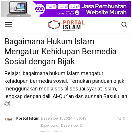
Hukum Islam
Gabung
Daftar
Bagaimana Hukum Islam
Mengatur Kehidupan Bermedia
Beranda
Sosial dengan Bijak
Kontak
Pelajari bagaimana hukum Islam mengatur
kehidupan bermedia sosial. Temukan panduan bijak
Berita Islam
menggunakan media sosial sesuai syariat Islam,
lengkap dengan dalil Al-Qur'an dan sunnah Rasulullah
Nasional
ﷺ.
Khutbah Jumat
Portal Islam
Desember 11, 2024 - 06:43
0
Diperbarui: Desember 3,
Pendidikan