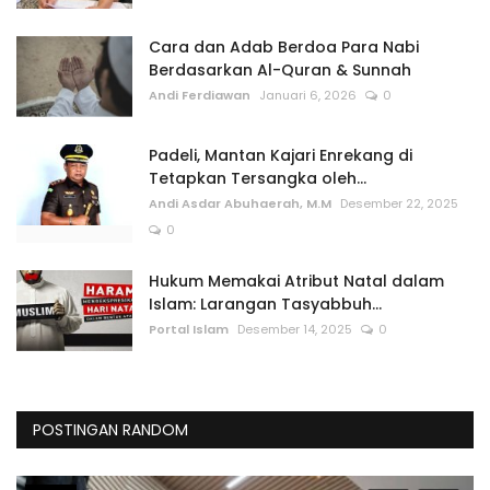
Cara dan Adab Berdoa Para Nabi
Berdasarkan Al-Quran & Sunnah
Andi Ferdiawan
Januari 6, 2026
0
Padeli, Mantan Kajari Enrekang di
Tetapkan Tersangka oleh...
Andi Asdar Abuhaerah, M.M
Desember 22, 2025
0
Hukum Memakai Atribut Natal dalam
Islam: Larangan Tasyabbuh...
Portal Islam
Desember 14, 2025
0
POSTINGAN RANDOM