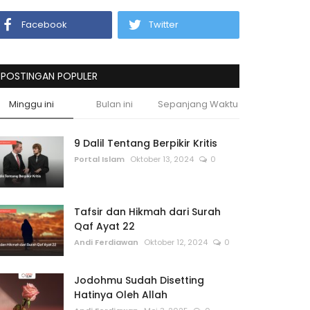
Facebook
Twitter
POSTINGAN POPULER
Minggu ini
Bulan ini
Sepanjang Waktu
9 Dalil Tentang Berpikir Kritis
Portal Islam
Oktober 13, 2024
0
Tafsir dan Hikmah dari Surah
Qaf Ayat 22
Andi Ferdiawan
Oktober 12, 2024
0
Jodohmu Sudah Disetting
Hatinya Oleh Allah