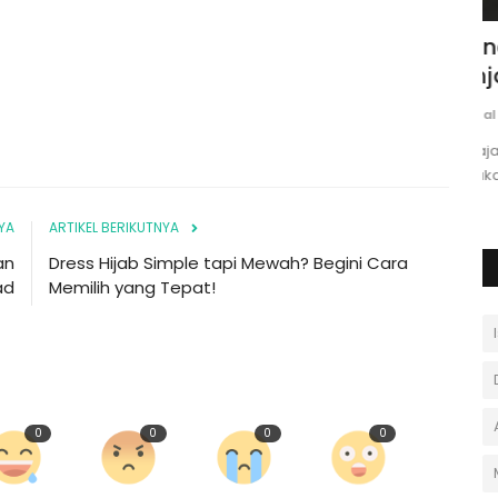
Skor
Pandangan Hukum Islam Tentang
T
..
Pinjaman Online: Halal atau...
I
Portal Islam
Desember 13, 2024
0
An
ja di
Pelajari pandangan Islam tentang pinjaman online.
Te
Apakah halal atau haram? Temukan...
m
YA
ARTIKEL BERIKUTNYA
an
Dress Hijab Simple tapi Mewah? Begini Cara
ad
Memilih yang Tepat!
0
0
0
0