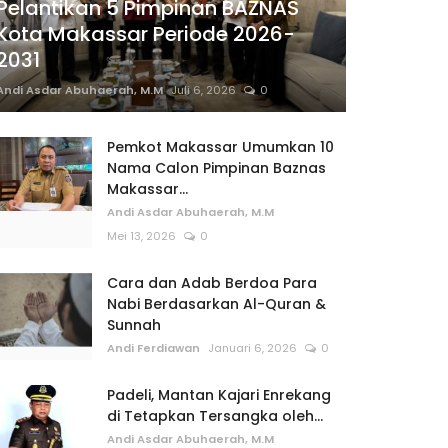
Pelantikan 5 Pimpinan BAZNAS
Kota Makassar Periode 2026-
2031
Andi Asdar Abuhaerah, M.M
Juli 6, 2026
0
Pemkot Makassar Umumkan 10
Nama Calon Pimpinan Baznas
Makassar...
Andi Asdar Abuhaerah, M.M
Mei 13, 2026
0
Cara dan Adab Berdoa Para
Nabi Berdasarkan Al-Quran &
Sunnah
Andi Ferdiawan
Januari 6, 2026
0
Padeli, Mantan Kajari Enrekang
di Tetapkan Tersangka oleh...
Andi Asdar Abuhaerah, M.M