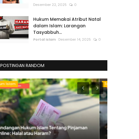
Desember 22, 2025
0
Hukum Memakai Atribut Natal
dalam Islam: Larangan
Tasyabbuh...
Portal Islam
Desember 14, 2025
0
POSTINGAN RANDOM
Tafsir Al-Qur'an
Kisah Para Sa