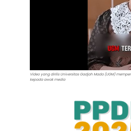
Video yang dirilis Universitas Gadjah Mada (UGM) memperl
kepada awak media