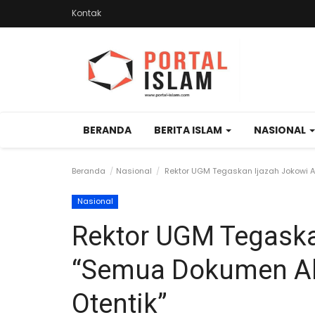
Kontak
BERANDA
BERITA ISLAM
NASIONAL
Beranda
Nasional
Rektor UGM Tegaskan Ijazah Jokowi A
Nasional
Rektor UGM Tegaskan
“Semua Dokumen A
Otentik”