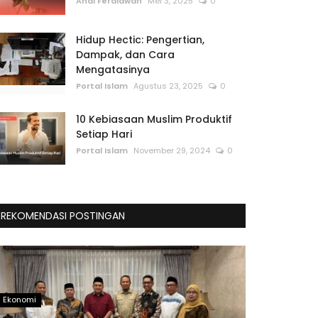
Andi Ferdiawan
Mei 3, 2025
0
Hidup Hectic: Pengertian,
Dampak, dan Cara
Mengatasinya
Portal Islam
Agustus 23, 2025
0
10 Kebiasaan Muslim Produktif
Setiap Hari
Portal Islam
November 29, 2024
0
REKOMENDASI POSTINGAN
Ekonomi